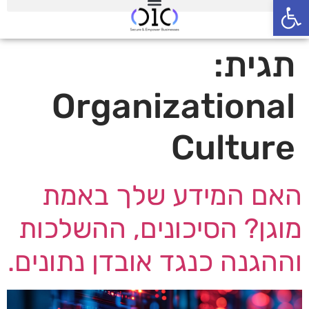
פתח סרגל נגישות
תגית:
Organizational
Culture
האם המידע שלך באמת
מוגן? הסיכונים, ההשלכות
וההגנה כנגד אובדן נתונים.