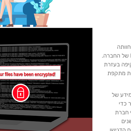
ה חברת Tata Technologies כי חוותה
מתקפת כופרה אשר השביתה זמנית חלק משירותי ה- IT של החברה.
רה מקיפה בעזרת
את מתקפת
מידע של
 כדי
י חברת
ה בשנים
ם הדגישו