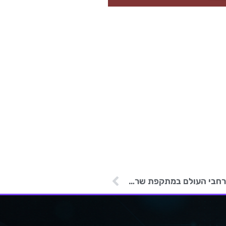
האקרים צפון קוריאנים פגעו במאות קורבנות ברחבי העולם במתקפת שרשרת אספקה