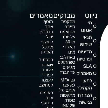
ניווט
מבזקים
מאמרים
מתקפת
תוסף
מי
סייבר
אחד
אנחנו
מתואמת
בדפדפן
תנאי
על יותר
יכול
מ- 30
לחשוף
שימוש
תאגידי
את כל
מדיניות
מים
הארגון
בארה"ב:
ופרטיות
הכפתור
כשהתוקפים
שגורם
SLA
מגיעים
לעובד
עד הברז
מאמרים
לפרוץ
גם MFA
לעצמו
למען
לא עצר
למחשב
הקהילה
אותם: גל
האימות
הצהרת
מתקפות
עבר.
כופרה
נגישות
התוקף
של INC
כבר