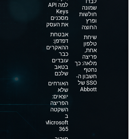
לבדו
למה API
שמונה
Keys
חולשות
מסכנים
ופרץ
את העסק
החוצה
אבטחת
שיחת
דפדפן:
טלפון
ההאקרים
אחת,
כבר
פריצה
עובדים
מלאה: כך
בטאב
נחטף
שלכם
חשבון ה‑
SSO של
האורחים
Abbott
שלא
יוצאים:
הפריצה
השקטה
ב
Microsoft
365
חיבור