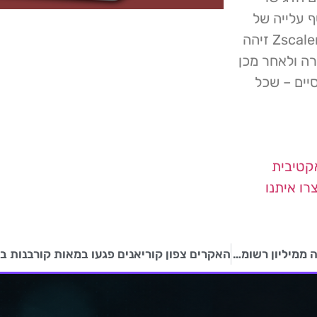
מתקפות כופרה: דו"ח Cyberpeace חשף עלייה של
55% במקרי כופר בשנת 2024; דו"ח של Zscaler ThreatLabz זיהה
2 ממתקפות הכופרה ולאחר מכן
סיים – שכל
קטיבית
רו איתנו
מסד נתונים של DeepSeek AI נחשף: דלף מידע של למעלה ממיליון רשומות