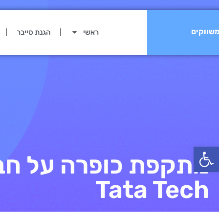
שווקים
ראשי
הגנת סייבר
פתח סרגל נגישות
מתקפת כופרה על חב
Tata Tech