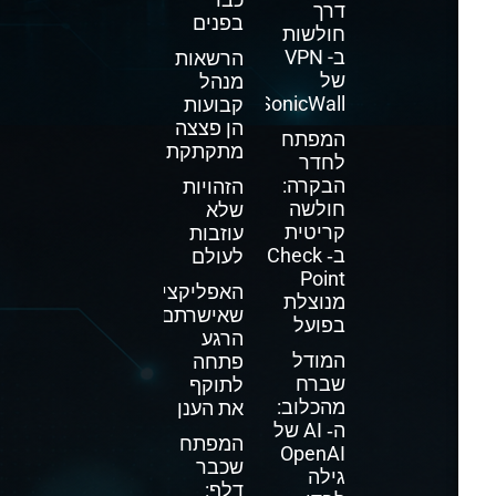
דרך
בפנים
חולשות
ב- VPN
הרשאות
של
מנהל
SonicWall
קבועות
הן פצצה
המפתח
מתקתקת
לחדר
הבקרה:
הזהויות
חולשה
שלא
קריטית
עוזבות
ב‑ Check
לעולם
Point
האפליקציה
מנוצלת
שאישרתם
בפועל
הרגע
המודל
פתחה
שברח
לתוקף
מהכלוב:
את הענן
ה‑ AI של
המפתח
OpenAI
שכבר
גילה
דלף: