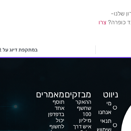
ן שלנו-
גד כופרה?
צרו
במתקפת דיוג על Reddit נגנב מידע על עובדים
ניווט
מבזקים
מאמרים
ההאקר
תוסף
מי
שחשף
אחד
אנחנו
100
בדפדפן
תנאי
מיליון
יכול
איש דרך
לחשוף
שימוש