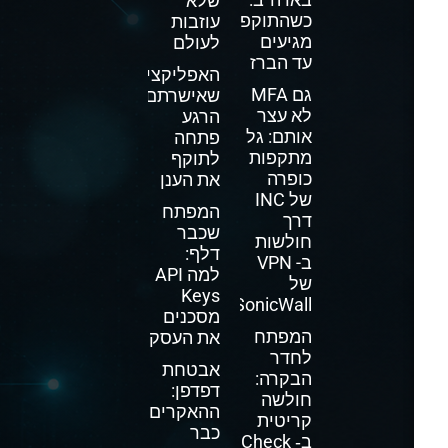
שלא
כשהתוקפים
עוזבות
מגיעים
לעולם
עד הברז
האפליקציה
גם MFA
שאישרתם
לא עצר
הרגע
אותם: גל
פתחה
מתקפות
לתוקף
כופרה
את הענן
של INC
המפתח
דרך
שכבר
חולשות
דלף:
ב- VPN
למה API
של
Keys
SonicWall
מסכנים
המפתח
את העסק
לחדר
אבטחת
הבקרה:
דפדפן:
חולשה
ההאקרים
קריטית
כבר
ב‑ Check