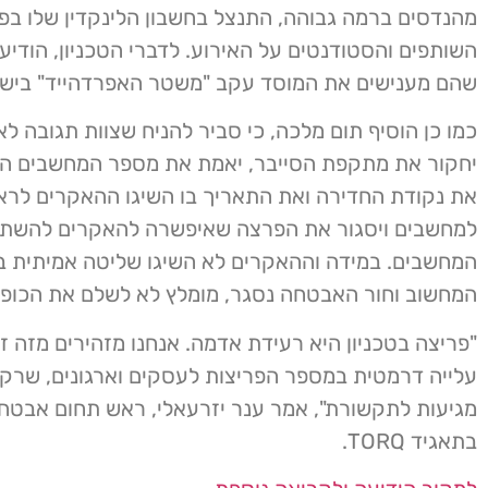
מהנדסים ברמה גבוהה, התנצל בחשבון הלינקדין שלו בפנ
השותפים והסטודנטים על האירוע. לדברי הטכניון, הודיע
שהם מענישים את המוסד עקב "משטר האפרדהייד" ביש
כמו כן הוסיף תום מלכה, כי סביר להניח שצוות תגובה לאי
יחקור את מתקפת הסייבר, יאמת את מספר המחשבים הנג
את נקודת החדירה ואת התאריך בו השיגו ההאקרים לרא
למחשבים ויסגור את הפרצה שאיפשרה להאקרים להשת
המחשבים. במידה וההאקרים לא השיגו שליטה אמיתית 
המחשוב וחור האבטחה נסגר, מומלץ לא לשלם את הכופר
"פריצה בטכניון היא רעידת אדמה. אנחנו מזהירים מזה זמ
עלייה דרמטית במספר הפריצות לעסקים וארגונים, שרק
מגיעות לתקשורת", אמר ענר יזרעאלי, ראש תחום אבטח
בתאגיד TORQ.