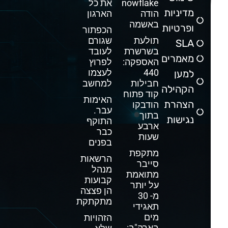
Snowflake
את כל
מדיניות
הודה
הארגון
באשמה
ופרטיות
הכפתור
תולעת
שגורם
SLA
בשרשרת
לעובד
מאמרים
האספקה:
לפרוץ
440
לעצמו
למען
חבילות
למחשב
הקהילה
קוד פתוח
האימות
הצהרת
הודבקו
עבר.
בתוך
נגישות
התוקף
ארבע
כבר
שעות
בפנים
מתקפת
הרשאות
סייבר
מנהל
מתואמת
קבועות
על יותר
הן פצצה
מ- 30
מתקתקת
תאגידי
מים
הזהויות
בארה"ב: