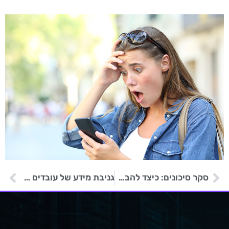
סקר סיכונים: כיצד להבטיח את אבטחת המידע בארגון שלך
גניבת מידע של עובדים בסעודיה באמצעות פרופילי לינקדאין מזויפים