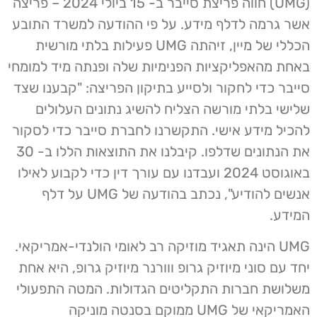
(UMG) חווה פריצת סייבר ב- 15 ביולי 2024 – פריצה
אשר גרמה לדלף מידע. על פי ההודעה למשרד התובע
הכללי של מיין, זיהתה UMG פעילות בלתי מורשית
באחת מהאפליקציות הפנימיות שלה ופנתה מיד למומחי
סייבר כדי לחקור ולסייע בתיקון הפריצה: "קבענו שצד
שלישי בלתי מורשה הצליח להשיג נתונים העלולים
להכיל מידע אישי. התקשרנו לחברת סייבר כדי לסקור
את הנתונים שדלפו. קיבלנו את התוצאות הללו ב- 30
באוגוסט 2024 ועבדנו עם עורך דין כדי לקבוע לאילו
אנשים להודיע", נכתב בהודעה של UMG על דלף
המידע.
UMG הינה תאגיד מוזיקה רב לאומי הולנדי-אמריקאי.
יחד עם סוני מיוזיק גרופ ווורנר מיוזיק גרופ, היא אחת
משלושת חברות התקליטים הגדולות. המטה התפעולי
האמריקאי של UMG ממוקם בסנטה מוניקה