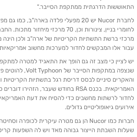
התאוששות הדרגתית ממתקפת הסייבר."
לחברת Nucor יש 20 מפעלי פלדה בארה"ב, כמו גם
לחומרי בניין, צינורות וכן, 70 מרכזי מיחזור מ
מרכזי ברשת התשתיות הקריטיות של ארה"ב ולכן הינה 
עבור אלו המבקשים לחדור למערכות מחשוב אמריקאיות ח
יש לציין כי מצב זה גם הופך את התאגיד למטרה למתקפו
שנצפה במתקפות הסייבר של hoon
והאקרים סיניים לבסס דריסת רגל בתשתיות הקריטיות ו
האמריקאית. בכנס RSA בחודש שעבר, הזהירו דובר
לחדור לרשתות מחשבים כדי להסיח את דעת האמריקאי
אירועים גיאופוליטיים גדולים.
חברות כמו Nucor הן גם מטרה עיקרית לכופרה וסחיטה
שעלות השבתת הייצור גבוהה מאד ויש לה השפעות קריט