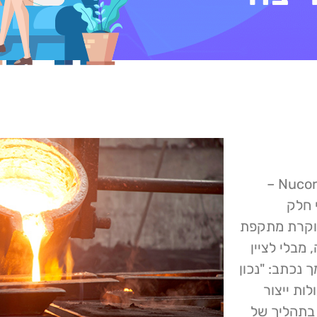
במסמך שהוגש לרשות ניירות הערך האמריקאית על ידי Nucor –
 חלק
חוקרת מתקפת
מבלי לציין
 נכתב: "נכון
ות ייצור
 בתהליך של