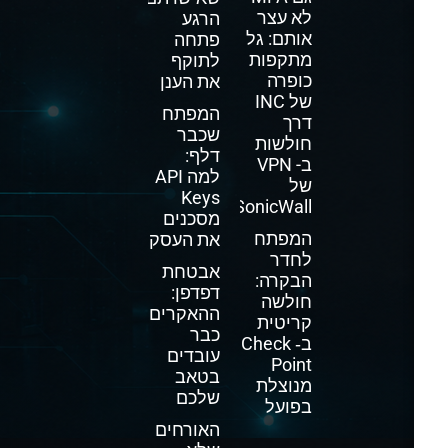
לא עצר
הרגע
אותם: גל
פתחה
מתקפות
לתוקף
כופרה
את הענן
של INC
המפתח
דרך
שכבר
חולשות
דלף:
ב- VPN
למה API
של
Keys
SonicWall
מסכנים
המפתח
את העסק
לחדר
אבטחת
הבקרה:
דפדפן:
חולשה
ההאקרים
קריטית
כבר
ב‑ Check
עובדים
Point
בטאב
מנוצלת
שלכם
בפועל
האורחים