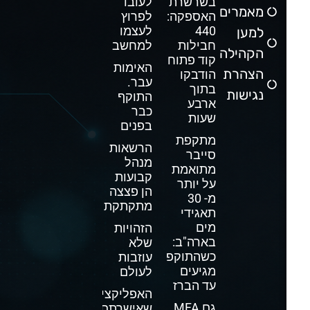
בשרשרת
לעובד
מאמרים
האספקה:
לפרוץ
440
לעצמו
למען
חבילות
למחשב
הקהילה
קוד פתוח
האימות
הצהרת
הודבקו
עבר.
בתוך
נגישות
התוקף
ארבע
כבר
שעות
בפנים
מתקפת
הרשאות
סייבר
מנהל
מתואמת
קבועות
על יותר
הן פצצה
מ- 30
מתקתקת
תאגידי
מים
הזהויות
בארה"ב:
שלא
כשהתוקפים
עוזבות
מגיעים
לעולם
עד הברז
האפליקציה
גם MFA
שאישרתם