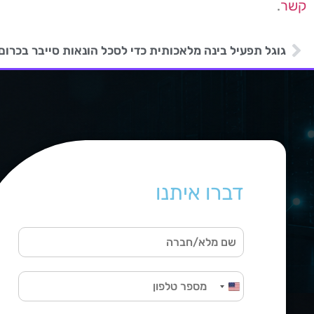
קשר
.
גוגל תפעיל בינה מלאכותית כדי לסכל הונאות סייבר בכרום
דברו איתנו
ש
ם
מ
ט
ל
United States +1
ל
א