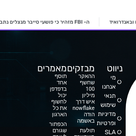
 ובאנדרואיד
ה- FBI מזהיר כי פושעי סייבר מנצלים נתבים ישנים שהגיעו לסוף חייהם
ניווט
מבזקים
מאמרים
ההאקר
תוסף
מי
שחשף
אחד
אנחנו
100
בדפדפן
תנאי
מיליון
יכול
איש דרך
לחשוף
שימוש
Snowflake
את כל
מדיניות
הודה
הארגון
באשמה
ופרטיות
הכפתור
תולעת
שגורם
SLA