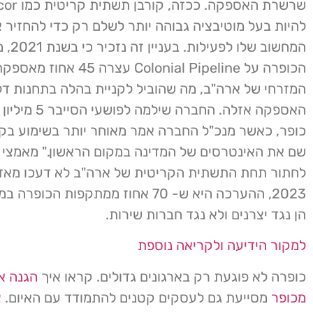
להיות בעל מוטיבציה גבוהה יותר לשלם רק כדי להחזיר 
המחשוב שלו ל
הכופרה על Colonial Pipeline עצ
המזרחי של ארה"ב, מה שהוביל לקניית בהלה בתחנות ד
האספקה ​​אזלה. החברה שילמ
כופר, כאשר מנכ"ל החברה אמר מאוחר יותר בשימוע בקונ
שם את האינטרסים של המדינה במקום הראשון." מאמצי פ
לחתור תחת התשתית הקריטית של ארה"ב לא דעכו מאז: 
2023, ההערכה היא ש- 70 אחוז ממתקפות הכ
הן נגד יצרנים ולא נגד חברות שירות.
למקור הידיעה ולקריאה נוספת
כופרה לא פוגעת רק בארגונים גדולים. קראו איך
הגנה א
מכופר
מסייעת גם לעסקים קטנים להתמודד עם האיום.
צ