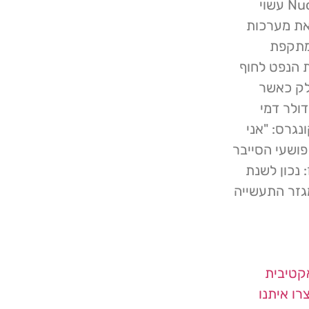
שרשרת האספקה. ככזה, קורבן תשתית קריטית כמו Nucor עשוי
את מערכות
פעילות. בעניין זה נזכיר כי בשנת 2021, מתקפת
רה 45 אחוז מאספקת הנפט לחוף
לק כאשר
ה לפושעי הסייבר 5 מיליון דולר דמי
גרס: "אני
ושעי הסייבר
נכון לשנת
ופרה במגזר התעשייה
קטיבית
רו איתנו