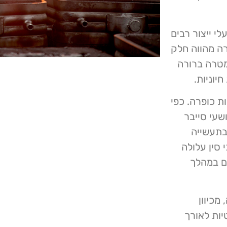
 מפעלי ייצור רבים
תכות. החברה מהווה חלק
מטרה ברורה
יוניות.
ת כופרה. כפי
Volt Typ, להוטים פושעי סייבר
בתעשייה
ים כי סין עלולה
ם במהלך
, מכיוון
יות לאורך