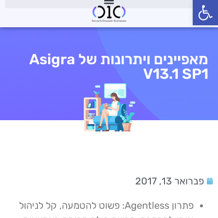
פתח סרגל נגישות
מאפיינים ויתרונות של Asigra
V13.1 SP1
פברואר 13, 2017
פתרון Agentless: פשוט להטמעה, קל לניהול