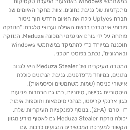
במשתמשי Windows באמצעות הפעלת טקטיקות
מתקדמות של גניבת נתונים. צוות מחקר האיומים של
חברת Uptycs גילה את האיום החדש תוך ניטור
פורומי אינטרנט ברשת האפלה וערוצי טלגרם: "הנוזקה
פותחה על ידי גורם אניגמטי המכונה Meduza. הנוזקה
תוכננה במיוחד כדי להתמקד במשתמשי Windows
ובארגונים", נכתב בפוסט הטכני.
המטרה העיקרית של Meduza Stealer היא לגנוב
נתונים, במיוחד מדפדפנים. גניבת הנתונים כוללת
אישורי כניסה (שמות משתמשים וסיסמאות),
היסטוריית גלישה, סימניות, כמו גם הרחבות פגיעות
כגון ארנקי קריפטו, מנהלי סיסמאות ותוספות אימות
דו-גורמי (2FA). בנוסף לפונקציות העיקריות שלה,
יכולה נוזקת Meduza Stealer גם לאסוף מידע מגוון
הקשור למערכת המכשירים הנגועים לרבות שם