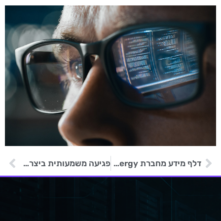
דלף מידע מחברת Siemens Energy לאחר גניבת נתוני MOVEit
פגיעה משמעותית ביצרנית Paracetamol כתוצאה ממתקפת סייבר