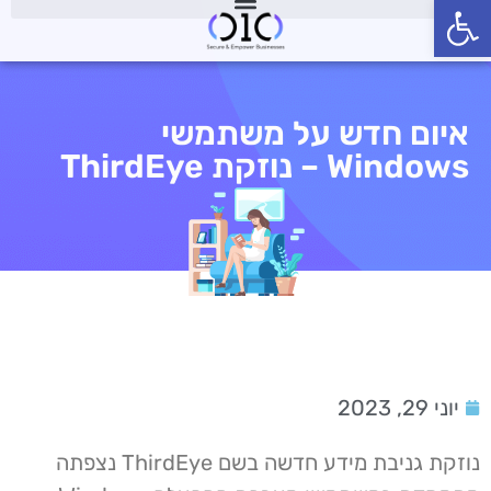
פתח סרגל נגישות
איום חדש על משתמשי
Windows – נוזקת ThirdEye
יוני 29, 2023
נוזקת גניבת מידע חדשה בשם ThirdEye נצפתה