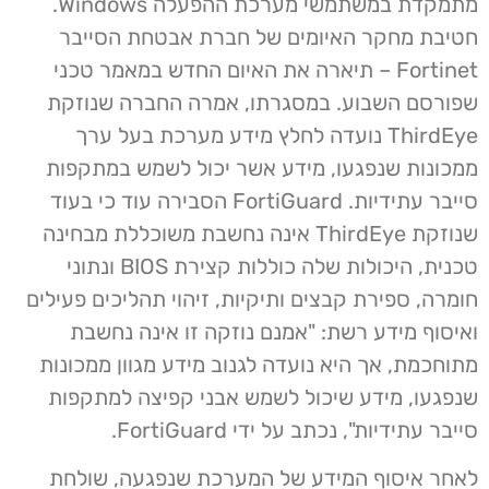
מתמקדת במשתמשי מערכת ההפעלה Windows.
חטיבת מחקר האיומים של חברת אבטחת הסייבר
Fortinet – תיארה את האיום החדש במאמר טכני
שפורסם השבוע. במסגרתו, אמרה החברה שנוזקת
ThirdEye נועדה לחלץ מידע מערכת בעל ערך
ממכונות שנפגעו, מידע אשר יכול לשמש במתקפות
סייבר עתידיות. FortiGuard הסבירה עוד כי בעוד
שנוזקת ThirdEye אינה נחשבת משוכללת מבחינה
טכנית, היכולות שלה כוללות קצירת BIOS ונתוני
חומרה, ספירת קבצים ותיקיות, זיהוי תהליכים פעילים
ואיסוף מידע רשת: "אמנם נוזקה זו אינה נחשבת
מתוחכמת, אך היא נועדה לגנוב מידע מגוון ממכונות
שנפגעו, מידע שיכול לשמש אבני קפיצה למתקפות
סייבר עתידיות", נכתב על ידי FortiGuard.
לאחר איסוף המידע של המערכת שנפגעה, שולחת