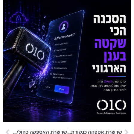
שרשרת אספקה כנקודת תורפה: כיצד פריצה אחת חשפה את לקוחותיהן של ענקיות הסייבר
שרשרת האספקה כחוליה החלשה: פריצת טאטא אלקטרוניקס וחשיפת סודות אפל וטסלה