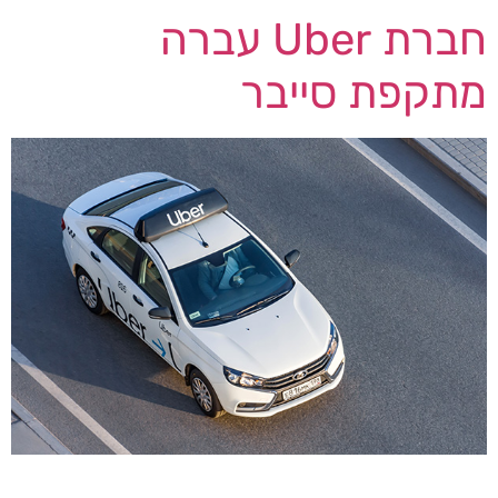
חברת Uber עברה
מתקפת סייבר
אתר theguardian מדווח כי חברת Uber אישרה