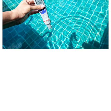
אתר אנשים ומחשבים pc.co.il מדווח על מתקפת
סייבר של האקרים פרו פלסטינים על מערכות בקרה
של בריכות שחיה במלון ישראלי (לא פורסם שם רשת
בתי המלון). האתר מציין כי להאקרים הייתה אפשרות
לשנות את מינון הכימיכלים בבריכות השחיה (רמת
החומציות ורמת הכלור במים). בכתבה נאמר כי קבוצת
GhostSec תקפה בעבר בישראל בעיקר ארגונים,
מערכות שליטה […]