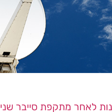
ית הטלוויזיה בלוויין האמריקאית Dish אישרה כי מתקפת כופרה גרמה להפסקה מ
לאחר מתקפת סייבר שניה על ass