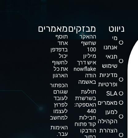
ניווט
מבזקים
מאמרים
ההאקר
תוסף
מי
שחשף
אחד
אנחנו
100
בדפדפן
תנאי
מיליון
יכול
איש דרך
לחשוף
שימוש
Snowflake
את כל
מדיניות
הודה
הארגון
באשמה
ופרטיות
הכפתור
תולעת
שגורם
SLA
בשרשרת
לעובד
מאמרים
האספקה:
לפרוץ
440
לעצמו
למען
חבילות
למחשב
הקהילה
קוד פתוח
האימות
הצהרת
הודבקו
עבר.
בתוך