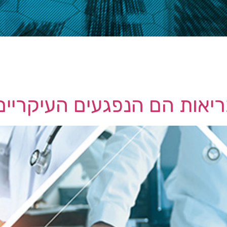
חברת LastPass – שירות ניהול סיסמאות, שבדצמבר 2022 חשפה פר
הינה תוצאה מכך שאותה קבוצת האקרים פתחה במתקפה