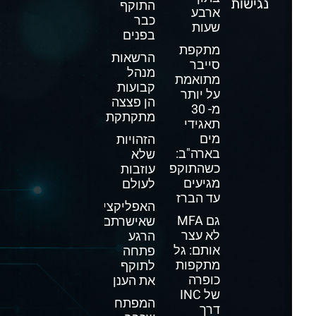
נגישות
התוקף
ארבע
כבר
שעות
בפנים
מתקפת
הרשאות
סייבר
מנהל
מתואמת
קבועות
על יותר
הן פצצה
מ- 30
מתקתקת
תאגידי
מים
הזהויות
בארה"ב:
שלא
כשהתוקפים
עוזבות
מגיעים
לעולם
עד הברז
האפליקציה
גם MFA
שאישרתם
לא עצר
הרגע
אותם: גל
פתחה
מתקפות
לתוקף
כופרה
את הענן
של INC
המפתח
דרך