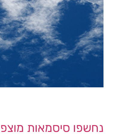
ספק
TV של החברה. לחברת Dish כ- 10 מיליון לקוחות בסטרימינג, טלוויזיה בלוויין ושירותים אחרים. Dish טוענת כי ההשבתה נבעה […]
נחשפו סיסמאות מוצפנות 