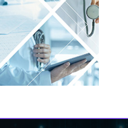
דיווח דייוויד סקוט – סגן מנהל חטיבת הסייבר של ה- FBI, ב