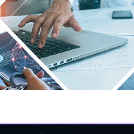
האינטרנט של ה- FBI קיבל בשנה שעברה 870 תלונות לפיהן ארגונים השייכים למ
וועידת […]