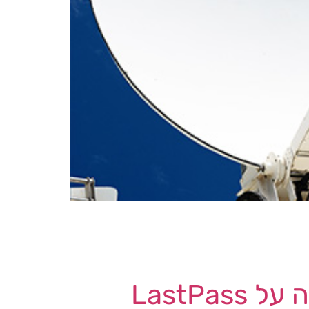
תמשכת בשידוריה וכן הצהירה כי האקרים הוציאו נתונים
מהמערכות שלה. בעקבות מתקפת הכופרה הושבתו האתר הראשי, האפליקציות ומערכות התמיכה בלקוחות Dish וכן שירותי הסטרימינג Sling
LastP