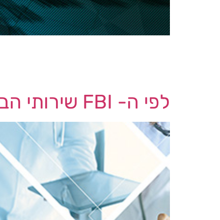
של לקוחות החברה, אמרה שמתקפת הסייבר 
LastPass טוענת שהמחשב הביתי של אחד ממהנדסי ה- DevOps שלה נפרץ והודבק ב- keylogger כחלק ממתקפת […]
לפי ה- FBI שירותי הבריאות הם הנפגעים העיקריים מכופרה ב- 2022