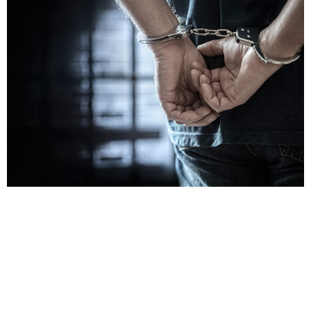
לאחר שפוטר בשל ביצועים גרועים, עובד IT לשעבר
של NCS Group החליט לנקום על ידי מחיקת מידע
החברה. בעוד שהעובד לשעבר הצליח למחוק את
המידע, הדבר עלה לו בעונש מאסר ממושך. CNA
(Channel News Asia) סינגפור דיווחו כי אדם בשם
Nagaraju בן 39 נידון לשנתיים ושמונה חודשי מאסר