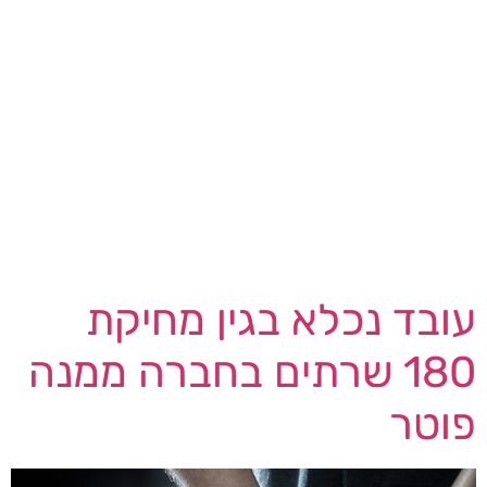
נוזקת לינוקס שהתגלתה לאחרונה בשם
'DISGOMOJI' משתמשת באימוג'י לביצוע פקודות
זדוניות על סוכנויות ממשלתיות בהודו. הנוזקה החדשה
התגלתה על ידי חברת אבטחת הסייבר Volexity, אשר
מאמינה שהנוזקה מקושרת לקבוצת סייבר מפקיסטן
בשם 'UTA0137'. חברת Volexity מעריכה בביטחון רב
שלנוזקת DISGOMOJI יש מטרות הקשורות לריגול
אחר גופים ממשלתיים בהודו. בהתבסס על הניתוח של
Volexity, נראה שמתקפות […]
עובד נכלא בגין מחיקת
180 שרתים בחברה ממנה
פוטר