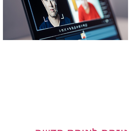
סטארט-אפ לזיהוי פנים שהואשם בפגיעה בפרטיות
בתביעה ייצוגית, הסכים להסדר עם טוויסט: במקום
תשלומים במזומן, הוא יעניק 23% ממניות החברה
לאמריקאים שפניהם נמצאות במאגר המידע שלו.
חברת Clearview AI מניו יורק גירדה מיליארדי
תמונות מהאינטרנט ומאתרי מדיה חברתית כמו
פייסבוק, לינקדאין ואינסטגרם כדי לבנות אפליקציית
זיהוי פנים המשמשת את המשטרה, המשרד לביטחון
המולדת ואת ה- […]