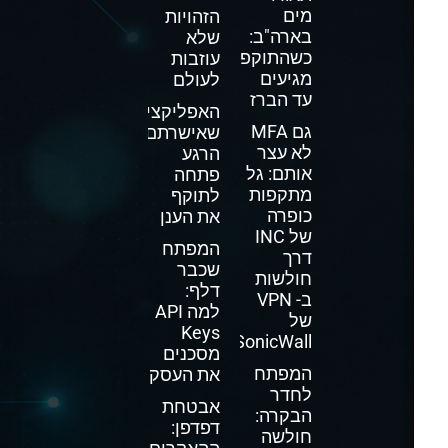
מים
הזהויות
בארה"ב:
שלא
כשהתוקפים
עוזבות
מגיעים
לעולם
עד הברז
האפליקציה
גם MFA
שאישרתם
לא עצר
הרגע
אותם: גל
פתחה
מתקפות
לתוקף
כופרה
את הענן
של INC
המפתח
דרך
שכבר
חולשות
דלף:
ב- VPN
למה API
של
Keys
SonicWall
מסכנים
המפתח
את העסק
לחדר
אבטחת
הבקרה:
דפדפן:
חולשה