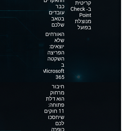
ההאקרים
קריטית
כבר
ב‑ Check
עובדים
Point
בטאב
מנוצלת
שלכם
בפועל
האורחים
שלא
יוצאים:
הפריצה
השקטה
ב
Microsoft
365
חיבור
מרחוק
הוא דלת
פתוחה:
11 חוקים
שיחסכו
לכם
כופרה