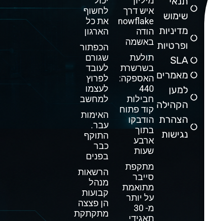
תנאי
מיליון
יכול
איש דרך
לחשוף
שימוש
Snowflake
את כל
מדיניות
הודה
הארגון
באשמה
ופרטיות
הכפתור
תולעת
שגורם
SLA
בשרשרת
לעובד
מאמרים
האספקה:
לפרוץ
440
לעצמו
למען
חבילות
למחשב
הקהילה
קוד פתוח
האימות
הצהרת
הודבקו
עבר.
בתוך
נגישות
התוקף
ארבע
כבר
שעות
בפנים
מתקפת
הרשאות
סייבר
מנהל
מתואמת
קבועות
על יותר
הן פצצה
מ- 30
מתקתקת
תאגידי