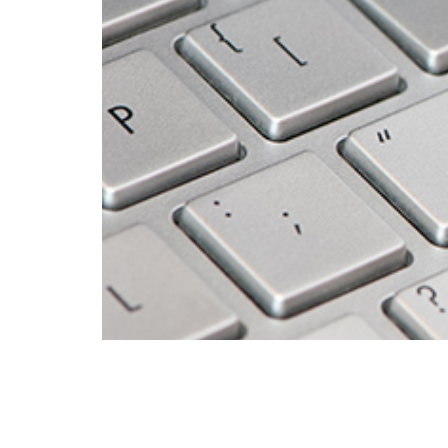
פגיעות אבטחה חמורה התגלתה בתוסף GiveWP – תוסף תרומות פופולרי של אתרי וורדפרס. פגיעות אבטחה זו מעמידה למעלה מ- 100,000
אתרי וורדפרס בסיכון אבטחה משמעותי. הפגיעות נושאת ציון CVSS קריטי של 9.8, המצביע על רמת החומרה הגבוהה ביותר. תוסף GiveWP ידוע
צדקה […]