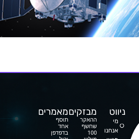
 פולין (POLSA) הודיעה השבוע כי ספגה מתקפת סייבר והיא חוקרת כע
דיגיטציה של פולין – קז'ישטוף גאווקובסקי, אישר כי 
ניווט
מבזקים
מאמרים
ההאקר
תוסף
מי
שחשף
אחד
אנחנו
100
בדפדפן