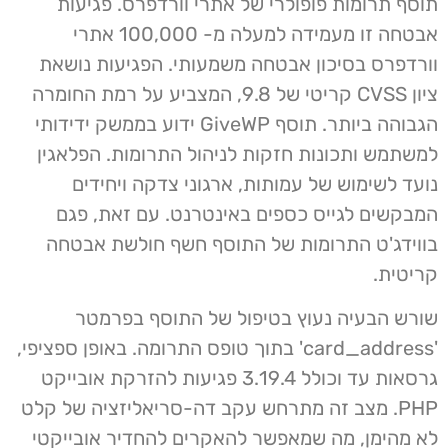
תוסף תרומות פופולרי של אתרי וורדפרס. פגיעות
אבטחה זו מעמידה למעלה מ- 100,000 אתרי
וורדפרס בסיכון אבטחה משמעותי. הפגיעות נושאת
ציון CVSS קריטי של 9.8, המצביע על רמת החומרה
הגבוהה ביותר. תוסף GiveWP ידוע בממשק ידידותי
למשתמש ותכונות חזקות לניהול התרומות. הפלאגין
נועד לשימוש של עמותות, ארגוני צדקה ויחידים
המבקשים לגייס כספים באינטרנט. עם זאת, פגם
בווידג'ט התרומות של התוסף חשף חולשת אבטחה
קריטית.
שורש הבעיה נעוץ בטיפול של התוסף בפרמטר
'card_address' בתוך טופס התרומה. באופן ספציפי,
גרסאות עד וכולל 3.19.4 פגיעות להזרקת אובייקט
PHP. מצב זה מתרחש עקב דה-סריאליזציה של קלט
לא מהימן, מה שמאפשר להאקרים להחדיר אובייקטי