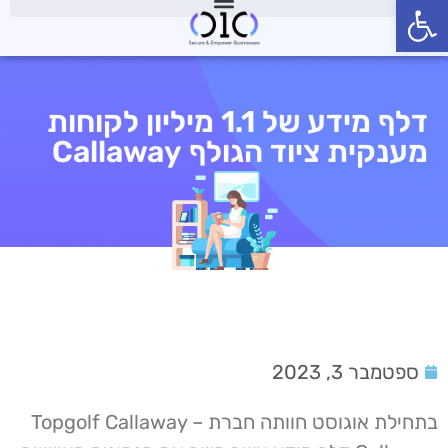
פתח סרגל נגישות
דלף מידע של 1.1 מיליון לקוחות
מענקית ציוד הגולף Callaway
ספטמבר 3, 2023
בתחילת אוגוסט חוותה חברת Topgolf Callaway –