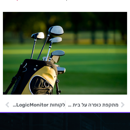
מתקפת כופרה על בית ספר מחוזי בפנסילבניה
לקוחות LogicMonitor נפגעו על ידי האקרים בגלל סיסמאות ברירת מחדל