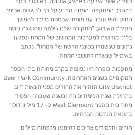
כופרה אשר אירעה באמצע אוגוסט. לא נגנב כסף
במהלך המתקפה. המחוז הודיע ​​על כך לרשויות אכיפת
החוק והוא עובד עם מומחי אבטחת סייבר להמשך
חקירת האירוע. "החקירה שלנו גילתה שהושגה גישה
בלתי מורשית למערכות המחשוב של המחוז ונפגעו
נתונים שנשמרו בכונני הרשת של המחוז", נכתב
באימייל שנשלח לתושבי המחוז.
מתקפות כופרה היו נפוצות בקרב מחוזות בתי הספר
המקומיים בשנים האחרונות. Deer Park Community
City District הזהיר את ההורים מפני הונאות דיוג
בתחילת שנת הלימודים הזו ובשנה שעברה הפסיד
מחוז בית הספר West Clermont כ- 1.7 מיליון דולר
בהונאת הנדסה חברתית.
הורים ותלמידים צריכים להימנע מלפתוח מיילים