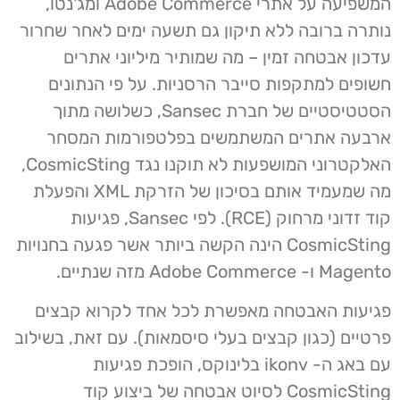
המשפיעה על אתרי Adobe Commerce ומג'נטו,
נותרה ברובה ללא תיקון גם תשעה ימים לאחר שחרור
עדכון אבטחה זמין – מה שמותיר מיליוני אתרים
חשופים למתקפות סייבר הרסניות. על פי הנתונים
הסטטיסטיים של חברת Sansec, כשלושה מתוך
ארבעה אתרים המשתמשים בפלטפורמות המסחר
האלקטרוני המושפעות לא תוקנו נגד CosmicSting,
מה שמעמיד אותם בסיכון של הזרקת XML והפעלת
קוד זדוני מרחוק (RCE). לפי Sansec, פגיעות
CosmicSting הינה הקשה ביותר אשר פגעה בחנויות
Magento ו- Adobe Commerce מזה שנתיים.
פגיעות האבטחה מאפשרת לכל אחד לקרוא קבצים
פרטיים (כגון קבצים בעלי סיסמאות). עם זאת, בשילוב
עם באג ה- ikonv בלינוקס, הופכת פגיעות
CosmicSting לסיוט אבטחה של ביצוע קוד