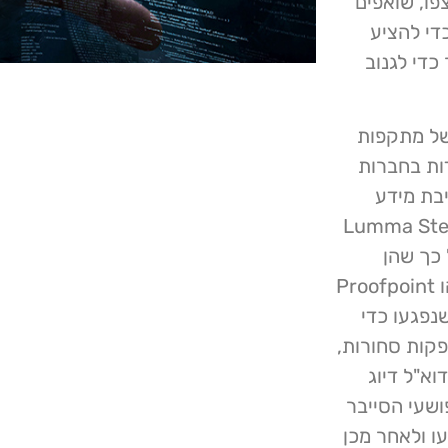
ר שנצפו, שואפים
די להציע
כדי לגנוב
של מתקפות
התמקדות בחברות
יבת מידע
RA) כגון Lumma Stealer, StealC
 על כך שהן
מעשה ידיו של אותו גורם איום. בגל החדירה הנוכחי שזיהו Proofpoint
נפגעו כדי
קות סחורות,
א"ל דיוג
ושעי הסייבר
ו ולאחר מכן