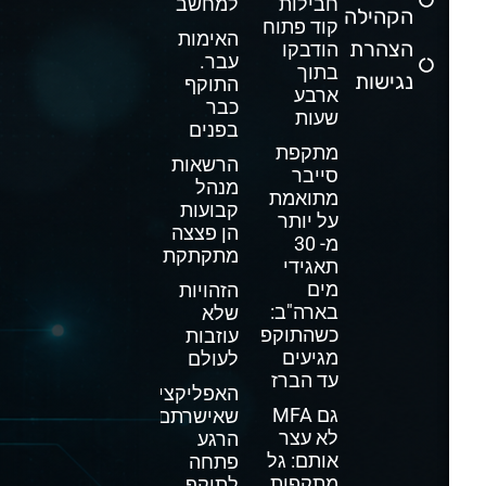
חבילות
למחשב
הקהילה
קוד פתוח
האימות
הצהרת
הודבקו
עבר.
בתוך
נגישות
התוקף
ארבע
כבר
שעות
בפנים
מתקפת
הרשאות
סייבר
מנהל
מתואמת
קבועות
על יותר
הן פצצה
מ- 30
מתקתקת
תאגידי
מים
הזהויות
בארה"ב:
שלא
כשהתוקפים
עוזבות
מגיעים
לעולם
עד הברז
האפליקציה
גם MFA
שאישרתם
לא עצר
הרגע
אותם: גל
פתחה
מתקפות
לתוקף