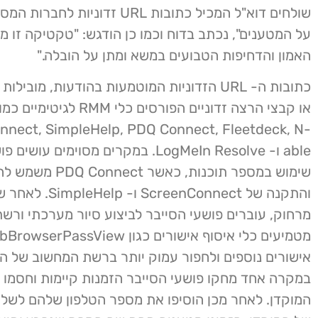
שולחים דוא"ל המכיל כתובות URL זדוניות 
על המטענים", נכתב בדוח וכמו כן הודגש: "טקטיקה זו 
האמון והדחיפות הטבועים במשא ומתן על הובלה."
או קבצי הרצה זדוניים הפורסים כלי RMM לגיטימיים כמו
nnect, SimpleHelp, PDQ Connect, Fleetdeck, N-
able ו- LogMeIn Resolve. במקרים מסוימים ע
שימוש במספר תוכנות, כאשר onnect
והתקנה של ScreenConnect
מרחוק, עוברים פושעי הסייבר לביצוע סיור מערכתי ורשת
אישורים נוספים ולחפור עמוק יותר ברשת המחשוב של הק
במקרה אחד מחקו פושעי הסייבר הזמנות קיימות וחסמו
המוקדן. לאחר מכן הוסיפו את מספר הטלפון שלהם לשלו