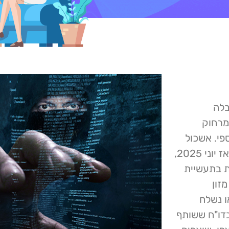
בלה
 מרחוק
ספי. אשכול
איומי הסייבר, שנחשב על פי Proofpoint פעיל לפחות מאז יוני 2025,
ת בתעשיית
זון
ו נשלח
בדו"ח ששותף