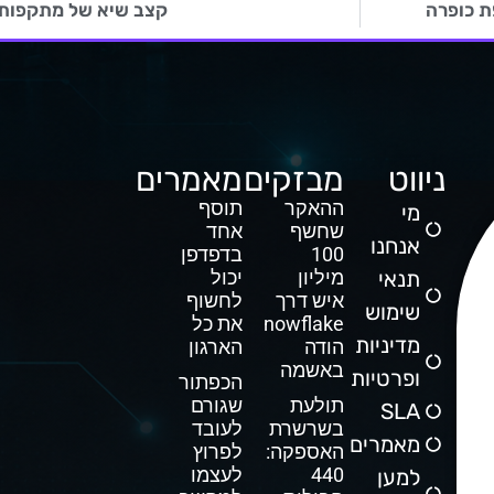
קצב שיא של מתקפות כ
ניווט
מבזקים
מאמרים
ההאקר
תוסף
מי
שחשף
אחד
אנחנו
100
בדפדפן
תנאי
מיליון
יכול
איש דרך
לחשוף
שימוש
Snowflake
את כל
מדיניות
הודה
הארגון
באשמה
ופרטיות
הכפתור
תולעת
שגורם
SLA
בשרשרת
לעובד
מאמרים
האספקה:
לפרוץ
440
לעצמו
למען