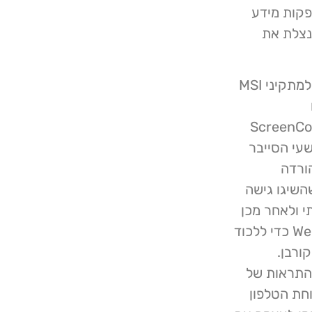
לחברות המספקות מידע
מנצלת את
כתובות ה- URL הזדוניות המוטמעות בהודעות, מובילות למתקיני MSI
ScreenCo
ושים פושעי הסייבר
PDQ C משמש להורדה
 ו- SimpleHelp. לאחר שהשיגו גישה
י ולאחר מכן
מטמיעים כלי איסוף אישורים כגון WebBrowserPassView כדי ללכוד
ורבן.
 התראות של
חת הטלפון