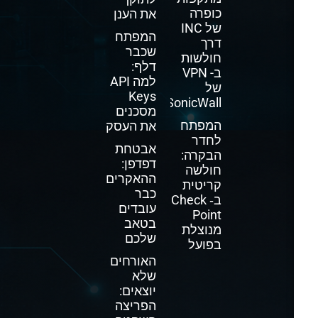
כופרה
את הענן
של INC
המפתח
דרך
שכבר
חולשות
דלף:
ב- VPN
למה API
של
Keys
SonicWall
מסכנים
המפתח
את העסק
לחדר
אבטחת
הבקרה:
דפדפן:
חולשה
ההאקרים
קריטית
כבר
ב‑ Check
עובדים
Point
בטאב
מנוצלת
שלכם
בפועל
האורחים
שלא
יוצאים:
הפריצה