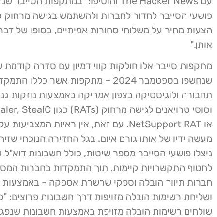
עם The Hacker News והוסיפו: "במתקפות הסייב
פושעי הסייבר לחדור לחברות ולהשתמש בגישה מרחוק כ
הצעות מחיר על משלוחי סחורות אמיתיים, בסופו של דבר 
אותן."
מתקפות סייבר אלו חולקות קווי דמיון עם סדרה קודמת 
שנחשפו בספטמבר 2024 – מתקפות אשר כללו 
תחבורה ולוגיסטיקה בצפון אמריקה באמצעות נוזקות גנ
וסוסי טרויאנים לגישה מרחוק (Ts
או NetSupport RAT. עם זאת, אין ראיות המצביעות
ניצלו פושעי הסייבר מספר שיטות, כולל חשבונות דוא"ל ש
לחטוף התקשרויות קיימות, תוך התמקדות בחברות המספ
חברות תיווך הובלה וספקי שרשרת אספקה ​​- באמצעות דו
ושליחת רשימות הובלה מזויפות דרך חשבונות פרוצים: "פ
שולחים רשימות הובלה מזויפת באמצעות חשבונות שנפגע