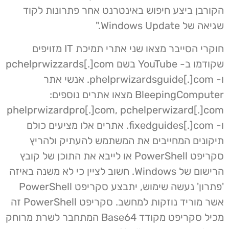
הקורבן ביצע חיפוש באינטרנט אחר פתרונות לקוד
שגיאה של Windows Update."
חוקרי הסייבר מצאו שני אתרי תמיכת IT מזויפים
שקודמו ב- YouTube בשם pchelprwizzards[.]com
ו- phelprwizardsguide[.]com. אנשי אתר
BleepingComputer מצאו אתרים נוספים:
phelprwizardpro[.]com, pchelperwizard[.]com
ו- fixedguides[.]com. אתרים אלו מציעים כולם
תיקונים המחייבים את המשתמש להעתיק ולהריץ
סקריפט PowerShell או לייבא את התוכן של קובץ
הרישום של Windows. חשוב לציין כי לא משנה באיזה
'פתרון' נעשה שימוש, יתבצע סקריפט PowerShell
אשר מוריד נוזקות למחשב. סקריפט PowerShell זה
מכיל סקריפט מקודד Base64 המתחבר לשרת מרוחק