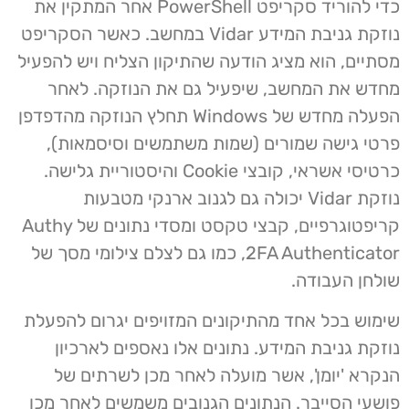
כדי להוריד סקריפט PowerShell אחר המתקין את
נוזקת גניבת המידע Vidar במחשב. כאשר הסקריפט
מסתיים, הוא מציג הודעה שהתיקון הצליח ויש להפעיל
מחדש את המחשב, שיפעיל גם את הנוזקה. לאחר
הפעלה מחדש של Windows תחלץ הנוזקה מהדפדפן
פרטי גישה שמורים (שמות משתמשים וסיסמאות),
כרטיסי אשראי, קובצי Cookie והיסטוריית גלישה.
נוזקת Vidar יכולה גם לגנוב ארנקי מטבעות
קריפטוגרפיים, קבצי טקסט ומסדי נתונים של Authy
2FA Authenticator, כמו גם לצלם צילומי מסך של
שולחן העבודה.
שימוש בכל אחד מהתיקונים המזויפים יגרום להפעלת
נוזקת גניבת המידע. נתונים אלו נאספים לארכיון
הנקרא 'יומן', אשר מועלה לאחר מכן לשרתים של
פושעי הסייבר. הנתונים הגנובים משמשים לאחר מכן