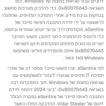
זדוניים עבור שגיאות נפוצות של Windows, כמו
השגיאה 0x80070643, כדי להדביק מערכות מחשוב
בנוזקות גניבת מידע. אתרי התמיכה המזויפים, שהתגלו
לראשונה על ידי יחידת התגובה לאיומי סייבר של
eSentire, מקודמים דרך ערוצי יוטיוב שנפרצו ונחטפו,
כדי להוסיף לגיטימציה ליוצר התוכן. פושעי הסייבר
יוצרים סרטונים מזויפים המקדמים תיקון לשגיאה
0x80070643 איתה מתמודדים מיליוני משתמשי
Windows מאז ינואר.
לפי eSentire, יצרו פושעי סייבר מספר רב של אתרי
תמיכת IT מזויפים שנועדו 'לעזור' למשתמשים עם
שגיאות נפוצות של Windows, תוך התמקדות רבה
בשגיאה 0x80070643: "ביוני 2024 זיהתה יחידת
התגובה לאיומי סייבר של eSentire במקרה הכולל
זיהום של Vidar Stealer. ההדבקה החלה כאשר