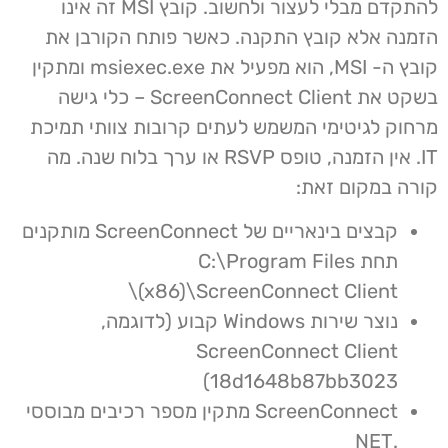
להתקדם מבלי לעצור ולחשוב. קובץ MSI זה אינו
הזמנה אלא קובץ התקנה. כאשר פותח הקורבן את
קובץ ה- MSI, הוא מפעיל את msiexec.exe ומתקין
בשקט את ScreenConnect Client – כלי גישה
מרחוק לגיטימי המשמש לעתים קרובות צוותי תמיכת
IT. אין הזמנה, טופס RSVP או ערך בלוח שנה. מה
קורה במקום זאת:
קבצים בינאריים של ScreenConnect מותקנים
תחת C:\Program Files
(x86)\ScreenConnect Client\
נוצר שירות Windows קבוע (לדוגמה,
ScreenConnect Client
18d1648b87bb3023)
ScreenConnect מתקין מספר רכיבים מבוססי
.NET