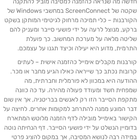
חדשה מה שנראה כהזמנה למסיבה מוביל להתקנה
שקטה של ​​ScreenConnect במחשבי Windows של
הקורבנות – כלי תמיכה מרחוק לגיטימי המותקן בשקט
ברקע, מנוצל לרעה על ידי פושעי סייבר ומעניק להם
שליטה מלאה על מערכת המחשוב. כך פועלת
התרמית, מדוע היא יעילה וכיצד תגנו על עצמכם.
קורבנות מקבלים אימייל כהזמנה אישית – לעתים
קרובות נכתב כך שייראה כאילו הגיע מחבר או מכר.
ההודעה היא במכוון לא פורמלית וחברתית, מה
שמפחית חשד ומעודד פעולה מהירה. עד כה כוונה
מתקפת הסייבר הזו רק לאנשים בבריטניה, אך אין שום
דבר המונע ממנה להתרחב למקומות אחרים. לחיצה על
הקישור באימייל מובילה לדף הזמנה מלוטש המתארח
בדומיין הנשלט על ידי פושעי הסייבר. דף הנחיתה נוטה
במידה רבה לנושא המסיבה, אך במקום להציג פרטי