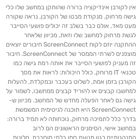
אין לקורבן אינדיקציה ברורה שהותקן במחשב שלו כלי
גישה מרחוק. מנקודת מבטו של הקורבן, נראה שקורה
מעט מאד, אולם כבר בשלב זה יכולים פושעי הסייבר
לגשת מרחוק למחשב שלו וזאת, מכיוון שלאחר
ההתקנה יוזם לקוח ScreenConnect חיבורים יוצאים
מוצפנים לשרתי הממסר של ScreenConnect. חיבור
זה מעניק לפושעי הסייבר את אותה רמת גישה כמו
טכנאי IT מרוחק, כולל היכולות: לראות את מסך
הקורבן בזמן אמת, לשלוט בעכבר ובמקלדת, להעלות
למחשבו קבצים או להוריד קבצים ממחשבו, לשמור על
גישה גם לאחר הפעלה מחדש של המחשב. מכיוון ש-
ScreenConnect היא תוכנה לגיטימית המשמשת
בדרך כלל לתמיכה מרחוק, נוכחותה לא תמיד ברורה:
במחשב אישי, הסימנים הראשונים הם לרוב
התנהגותיים כגון תנועת סמן בלתי מוסברת, חלונות