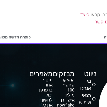
בר. קראו
כיצד
ו קשר
.
ה
כופרה חדשה מכוונת ל- Windows 
ניווט
מבזקים
מאמרים
ההאקר
תוסף
מי
שחשף
אחד
אנחנו
100
בדפדפן
תנאי
מיליון
יכול
איש דרך
לחשוף
שימוש
Snowflake
את כל