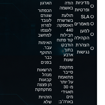
מדיניות
הודה
הארגון
באשמה
ופרטיות
הכפתור
תולעת
שגורם
SLA
בשרשרת
לעובד
מאמרים
האספקה:
לפרוץ
440
לעצמו
למען
חבילות
למחשב
הקהילה
קוד פתוח
האימות
הצהרת
הודבקו
עבר.
בתוך
נגישות
התוקף
ארבע
כבר
שעות
בפנים
מתקפת
הרשאות
סייבר
מנהל
מתואמת
קבועות
על יותר
הן פצצה
מ- 30
מתקתקת
תאגידי
מים
הזהויות
בארה"ב:
שלא