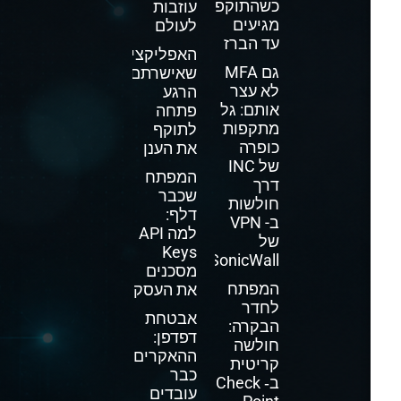
כשהתוקפים
עוזבות
מגיעים
לעולם
עד הברז
האפליקציה
גם MFA
שאישרתם
לא עצר
הרגע
אותם: גל
פתחה
מתקפות
לתוקף
כופרה
את הענן
של INC
המפתח
דרך
שכבר
חולשות
דלף:
ב- VPN
למה API
של
Keys
SonicWall
מסכנים
המפתח
את העסק
לחדר
אבטחת
הבקרה:
דפדפן:
חולשה
ההאקרים
קריטית
כבר
ב‑ Check
עובדים