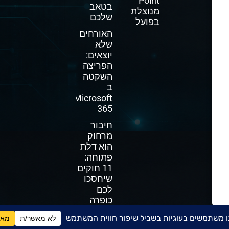
Point
בטאב
מנוצלת
שלכם
בפועל
האורחים
שלא
יוצאים:
הפריצה
השקטה
ב
Microsoft
365
חיבור
מרחוק
הוא דלת
פתוחה:
11 חוקים
שיחסכו
לכם
כופרה