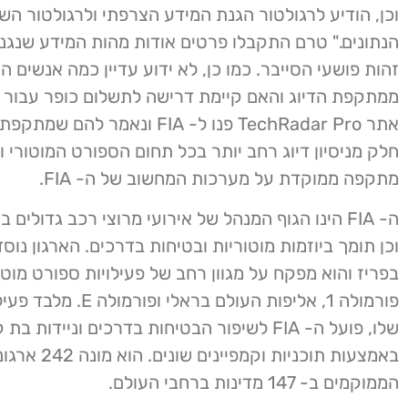
וכן, הודיע לרגולטור הגנת המידע הצרפתי ולרגולטור השו
הנתונים." טרם התקבלו פרטים אודות מהות המידע שנגנב
זהות פושעי הסייבר. כמו כן, לא ידוע עדיין כמה אנשים ה
ממתקפת הדיוג והאם קיימת דרישה לתשלום כופר עבור ה
אתר TechRadar Pro פנו ל- FIA ונאמר לה
חלק מניסיון דיוג רחב יותר בכל תחום הספורט המוטורי וז
מתקפה ממוקדת על מערכות המחשוב של ה- FIA.
ה- FIA הינו הגוף המנהל של אירועי מרוצי רכב גדולים
בפריז והוא מפקח על מגוון רחב של פעילויות ספורט מוטור
פורמולה 1, אליפות העולם בראלי 
שלו, פועל ה- FIA לשיפור הבטיחות בדרכים וניידות בת
באמצעות תוכניות וקמפיי
הממוקמים ב- 147 מדינות ברחבי העולם.