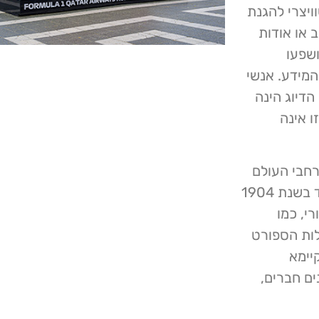
ויצרי להגנת
 או אודות
ושפעו
מידע. אנשי
ם שמתקפת הדיוג הינה
ו אינה
 ברחבי העולם
וכן תומך ביוזמות מוטוריות ובטיחות בדרכים. הארגון נוסד בשנת 1904
י, כמו
ופורמולה E. מלבד פעילות הספורט
 קיימא
נים שונים. הוא מונה 242 ארגונים חברים,