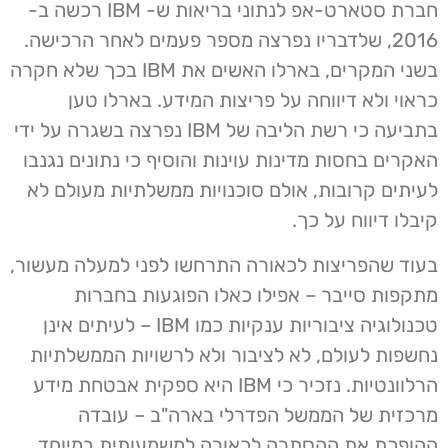
חברת סטארט-אפ לנתוני בריאות ש- IBM רכשה ב-
2016, שלדבריו נפרצה מספר פעמים לאחר הרכישה.
בשני המקרים, בארלו האשים את IBM בכך שלא חקרה
כראוי ולא דיווחה על פריצות המידע. בארלו טען
בתביעה כי רשת הליבה של IBM נפרצה בשגרה על ידי
האקרים בחסות מדינות עוינות והוסיף כי נתונים נגנבו
לעיתים קרובות, אולם סוכנויות ממשלתיות מעולם לא
קיבלו דיווח על כך.
בעוד שהפריצות לכאורה התרחשו לפני למעלה מעשור,
מתקפות סייבר – אפילו כאלו הפוגעות בחברות
טכנולוגיה ציבוריות ענקיות כמו IBM – לעיתים אינן
נחשפות לעולם, לא לציבור ולא לרשויות הממשלתיות
הרלוונטיות. נזכיר כי IBM היא ספקית אבטחת מידע
מרכזית של הממשל הפדרלי בארה"ב – עובדה
ההופכת את ההסתרה לכאורה למשמעותית במיוחד.