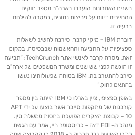
בשנים האחרונות הועברו בארה"ב מספר חוקים
המחייבים דיווח על פריצות נתונים, במטרה להילחם
בבעיה זו.
דוברת IBM – מיקי קרבר, סירבה להשיב לשאלות
ספציפיות על התביעה וההאשמות שבבסיסה. במקום
זאת, מסרה קרבר לאנשי אתר TechCrunch: "תביעה
זו הוגשה לפני שש שנים ומשרד המשפטים של ארה"ב
סירב להתערב בה. IBM בטוחה שפעולותינו נעשו
בהתאם לחוק."
באופן ספציפי, ציין בארלו כי IBM הייתה בין מספר
קורבנות של מתקפות סייבר אשר בוצעו על ידי APT
10 – קבוצת האקרים הפועלת בחסות ממשלת סין.
מנהל ה- FBI דאז – כריסטופר ריי, אמר עם הגשת
כתבי האישום נגד חבריה ב- 2018 כי הקבוצה שמה