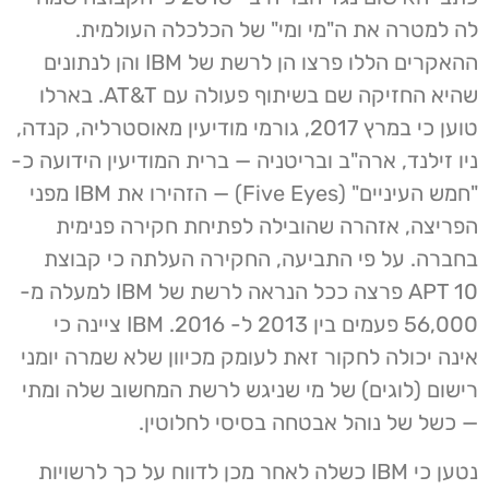
לה למטרה את ה"מי ומי" של הכלכלה העולמית.
ההאקרים הללו פרצו הן לרשת של IBM והן לנתונים
שהיא החזיקה שם בשיתוף פעולה עם AT&T. בארלו
טוען כי במרץ 2017, גורמי מודיעין מאוסטרליה, קנדה,
ניו זילנד, ארה"ב ובריטניה — ברית המודיעין הידועה כ-
"חמש העיניים" (Five Eyes) — הזהירו את IBM מפני
הפריצה, אזהרה שהובילה לפתיחת חקירה פנימית
בחברה. על פי התביעה, החקירה העלתה כי קבוצת
APT 10 פרצה ככל הנראה לרשת של IBM למעלה מ-
56,000 פעמים בין 2013 ל- 2016. IBM ציינה כי
אינה יכולה לחקור זאת לעומק מכיוון שלא שמרה יומני
רישום (לוגים) של מי שניגש לרשת המחשוב שלה ומתי
— כשל של נוהל אבטחה בסיסי לחלוטין.
נטען כי IBM כשלה לאחר מכן לדווח על כך לרשויות