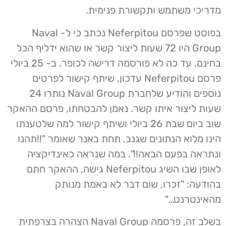
מדריכי משתמש ותקשורת פנימית.
בפוסט שפרסם Neferpitou נכתב כי ל- Naval
Group היו 72 שעות ליצור קשר או שהוא ידליף הכל
בחינם. עד כה לא פורסמה דרישה לכופר. ב- 25 ביולי
פרסם Neferpitou עדכון, שיתף קישור לפרטים
נוספים והודיע שלחברת Naval Group נותרו 24
שעות ליצור איתו קשר. נאמן להבטחתו, פרסם ההאקר
שוב ביום שבת 26 ביולי ושיתף קישור למה שלטענתו
הינו מלוא הנתונים שגנב, תחת באנר שאומר "!!תהנו
ונתראה בפעם הבאה!!". במה שנראה כאינדיקציה
לאופן שבו השיג Neferpitou גישה, ההאקר חתם
בהודעה: "זכרו, שום דבר לא באמת מנותק
מהאינטרנט…"
בשלב זה, פרסמה Naval Group הצהרה בצרפתית