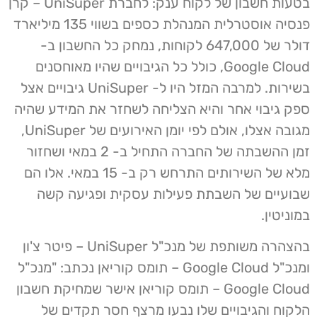
בטעות חשבון של לקוח ענק: לחברת UniSuper – קרן
פנסיה אוסטרלית המנהלת כספים בשווי 135 מיליארד
דולר של 647,000 לקוחות, נמחק כל החשבון ב-
Google Cloud, כולל כל הגיבויים שהיו מאוחסנים
בשירות. למרבה המזל היו ל- UniSuper גיבויים אצל
ספק גיבוי אחר והיא הצליחה לשחזר את המידע שהיה
מגובה אצלו, אולם לפי יומן האירועים של UniSuper,
זמן ההשבתה של החברה התחיל ב- 2 במאי ושחזור
מלא של השירותים התרחש רק ב- 15 במאי. אלו הם
שבועיים של השבתת פעילות עסקית ופגיעה קשה
במוניטין.
בהצהרה משותפת של מנכ"ל UniSuper – פיטר צ'ון
ומנכ"ל Google Cloud – תומס קוריאן נכתב: "מנכ"ל
Google Cloud – תומס קוריאן אישר שמחיקת חשבון
הלקוח והגיבויים שלו נבעו מרצף חסר תקדים של