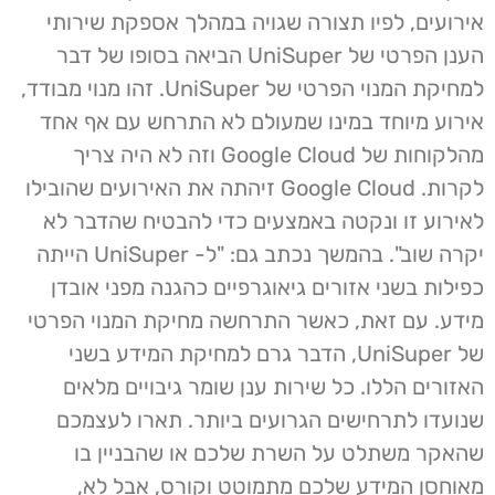
אירועים, לפיו תצורה שגויה במהלך אספקת שירותי
הענן הפרטי של UniSuper הביאה בסופו של דבר
למחיקת המנוי הפרטי של UniSuper. זהו מנוי מבודד,
אירוע מיוחד במינו שמעולם לא התרחש עם אף אחד
מהלקוחות של Google Cloud וזה לא היה צריך
לקרות. Google Cloud זיהתה את האירועים שהובילו
לאירוע זו ונקטה באמצעים כדי להבטיח שהדבר לא
יקרה שוב". בהמשך נכתב גם: "ל- UniSuper הייתה
כפילות בשני אזורים גיאוגרפיים כהגנה מפני אובדן
מידע. עם זאת, כאשר התרחשה מחיקת המנוי הפרטי
של UniSuper, הדבר גרם למחיקת המידע בשני
האזורים הללו. כל שירות ענן שומר גיבויים מלאים
שנועדו לתרחישים הגרועים ביותר. תארו לעצמכם
שהאקר משתלט על השרת שלכם או שהבניין בו
מאוחסן המידע שלכם מתמוטט וקורס, אבל לא,