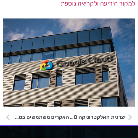
למקור הידיעה ולקריאה נוספת
יצרנית האלקטרוניקה Data I/O השביתה את מערכות ההפעלה שלה בעקבות מתקפת כופרה
האקרים משתמשים בטפסי צור קשר ובהסכמי סודיות מזויפים למתקפות דיוג על חברות ייצור