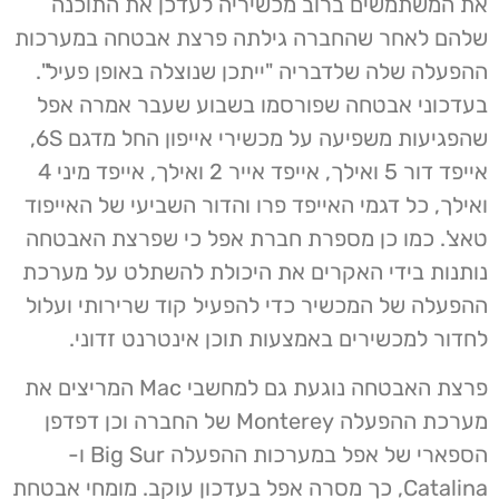
את המשתמשים ברוב מכשיריה לעדכן את התוכנה
שלהם לאחר שהחברה גילתה פרצת אבטחה במערכות
ההפעלה שלה שלדבריה "ייתכן שנוצלה באופן פעיל".
בעדכוני אבטחה שפורסמו בשבוע שעבר אמרה אפל
שהפגיעות משפיעה על מכשירי אייפון החל מדגם 6S,
אייפד דור 5 ואילך, אייפד אייר 2 ואילך, אייפד מיני 4
ואילך, כל דגמי האייפד פרו והדור השביעי של האייפוד
טאצ'. כמו כן מספרת חברת אפל כי שפרצת האבטחה
נותנות בידי האקרים את היכולת להשתלט על מערכת
ההפעלה של המכשיר כדי להפעיל קוד שרירותי ועלול
לחדור למכשירים באמצעות תוכן אינטרנט זדוני.
פרצת האבטחה נוגעת גם למחשבי Mac המריצים את
מערכת ההפעלה Monterey של החברה וכן דפדפן
הספארי של אפל במערכות ההפעלה Big Sur ו-
Catalina, כך מסרה אפל בעדכון עוקב. מומחי אבטחת