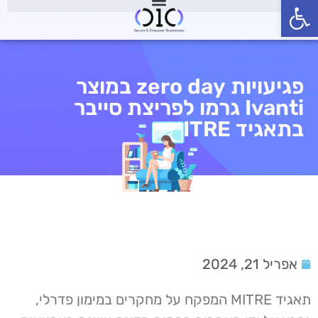
פתח סרגל נגישות
פגיעויות zero day במוצר
Ivanti גרמו לפריצת סייבר
בתאגיד MITRE
אפריל 21, 2024
תאגיד MITRE המפקח על מחקרים במימון פדרלי,