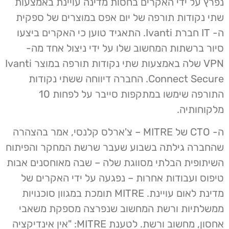
נפרץ על ידי האקרים בחסות מדינה עויינת באמצעות
שתי נקודות תורפה של יום אפס במוצרים של ספקית
ה- IT חברת Ivanti. התאגיד טוען כי האקרים ביצעו
סיור ברשתות המחשוב שלו על ידי ניצול אחד מה-
VPN שלה באמצעות שתי נקודות תורפה במוצר Ivanti
Connect Secure. החברה דיווחה ששתי נקודות
התורפה שימשו במתקפות סייבר על לפחות 10
מלקוחותיה.
ה- CTO של MITRE – צ'ארלס קלנסי, אמר בהצהרה
שהחברה גילתה בשבוע שעבר שרשת המחקר והפיתוח
השיתופית הבלתי מסווגת שלה – שבה מאוחסנים אבות
טיפוס ועבודות אחרות – נפגעה על ידי האקרים של
מדינת לאום עויינת. MITRE תומכת במגוון סוכנויות
ממשלתיות ורשת המחשוב שנפרצה מספקת משאבי
אחסון, מחשוב ורשת. לטענת MITRE: "אין אינדיקציה