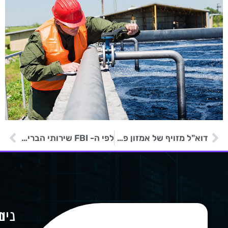
דוא"ל מזויף של אמזון פריים משמש למתקפות דיוג
לפי ה- FBI שירותי הבריאות הם הנפגעים העיקריים מכופרה ב- 2022
ניו
מ