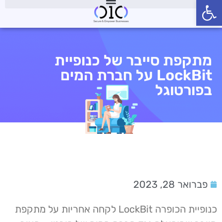
פתח סרגל נגישות
מתקפת סייבר של כנופיית
LockBit על חברת המים
בפורטוגל
פברואר 28, 2023
כנופיית הכופרה LockBit לקחה אחריות על מתקפת