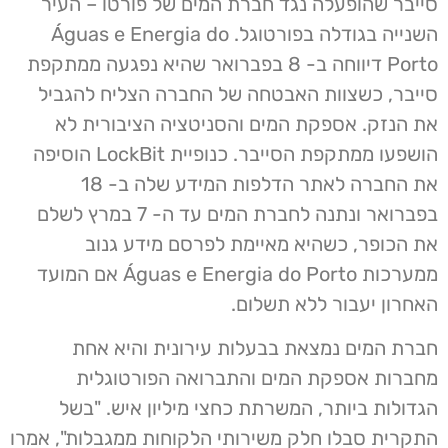
סייבר שהופעלה נגד חברת המים של פורטו – העיר
השנייה בגודלה בפורטוגל. Águas e Energia do
Porto דיווחה ב- 8 בפברואר שהיא נפגעה ממתקפת
סייבר, כשצוות האבטחה של החברה הצליח להגביל
את הנזק. אספקת המים והסניטציה הציבורית לא
הושפעו ממתקפת הסייבר. כנופיית LockBit הוסיפה
את החברה לאתר הדלפות המידע שלה ב- 18
בפברואר ונתנה לחברת המים עד ה- 7 במרץ לשלם
את הכופר, כשהיא מאיימת לפרסם מידע גנוב
ממערכות Águas e Energia do Porto אם המועד
האחרון יעבור ללא תשלום.
חברת המים נמצאת בבעלות עירונית והיא אחת
מחברות אספקת המים והתברואה הפורטוגלית
הגדולות ביותר, המשרתת כחצי מיליון איש. "בשל
התקרית סבלו חלק משירותי הלקוחות ממגבלות", אמרו