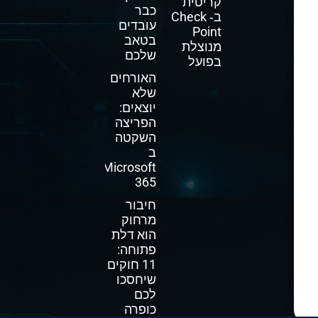
קריטית
כבר
ב‑ Check
עובדים
Point
בטאב
מנוצלת
שלכם
בפועל
האורחים
שלא
יוצאים:
הפריצה
השקטה
ב
Microsoft
365
חיבור
מרחוק
הוא דלת
פתוחה:
11 חוקים
שיחסכו
לכם
כופרה