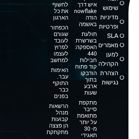
איש דרך
לחשוף
שימוש
Snowflake
את כל
מדיניות
הודה
הארגון
באשמה
ופרטיות
הכפתור
תולעת
שגורם
SLA
בשרשרת
לעובד
מאמרים
האספקה:
לפרוץ
440
לעצמו
למען
חבילות
למחשב
הקהילה
קוד פתוח
האימות
הצהרת
הודבקו
עבר.
בתוך
נגישות
התוקף
ארבע
כבר
שעות
בפנים
מתקפת
הרשאות
סייבר
מנהל
מתואמת
קבועות
על יותר
הן פצצה
מ- 30
מתקתקת
תאגידי