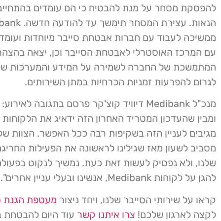
להפסקת מסחר על מנת להבטיח כי הם עומדים בהתחייבוי
הנאות. עצירת המסחר תימשך
ממשיכה לעבוד עם חברות אבטחת סייבר מיוחדות ועומד
עם המרכז האוסטרלי לאבטחת הסייבר וכן, יצאה בהצהר
המתמשכת של החברה לשמירה על המידע והמערכות של
לגרום להפרעות זמניות הכרחיות במתן השירותים.
מנכ"ל Medibank דיוויד קוצ'קר פרסם בתגובה לאירו
ומבין שהעדכון המטריד האחרון הזה ידאיג את הלקוחות ש
מגיבים לעניין הזה בשקיפות רבה ככל האפשר. הצוות שלנ
מסביב לשעון מאז שגילינו לראשונה את הפעילות החריג
שלנו, ולא נפסיק לעשות זאת כעת. נמשיך לנקוט בפעול
להגן על לקוחות Medibank, אנשינו ובעלי עניין אחרים".
קראו על שירותי הסייבר שלנו, ויחד ניצור
מעטפת הגנת ס
לקצה לארגון שלכם!
צרו איתנו קשר
עוד היום להבטחת ב