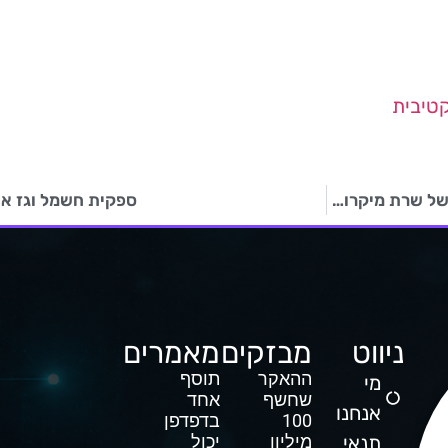
טיבית
נתונים רגישים של 65,000 גופים דלפו עקב תצורה שגויה של שרת מיקרוסופט
ספקית חשמל וגז א
ניווט
מבזקים
מאמרים
ההאקר
תוסף
מי
שחשף
אחד
אנחנו
100
בדפדפן
תנאי
מיליון
יכול