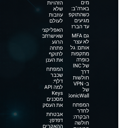
מים
הזהויות
בארה"ב:
שלא
כשהתוקפים
עוזבות
מגיעים
לעולם
עד הברז
האפליקציה
גם MFA
שאישרתם
לא עצר
הרגע
אותם: גל
פתחה
מתקפות
לתוקף
כופרה
את הענן
של INC
המפתח
דרך
שכבר
חולשות
דלף:
ב- VPN
למה API
של
Keys
SonicWall
מסכנים
המפתח
את העסק
לחדר
אבטחת
הבקרה:
דפדפן:
חולשה
ההאקרים