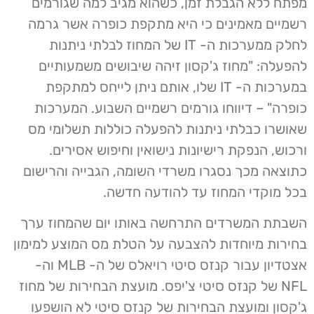
מפתח ללא הגבלת זמן, כשהוא מגיב למה שגורמים
רשמיים מאמינים כי היא מתקפת כופרה אשר גרמה
לחלק ממערכות ה- IT של המחוז לבלתי ניתנות
להפעלה: "מחוז ג'קסון זיהה שיבושים משמעותיים
במערכות ה- IT שלו, אותם ניתן לייחס למתקפת
כופרה" – דיווחו גורמים רשמיים השבוע. המערכות
שאושרו כבלתי ניתנות להפעלה כוללות תשלומי מס
ורכוש, הנפקת רישיונות נישואין וחיפוש אסירים.
כתוצאה מכך נסגרו משרדי השומה, הגבייה והרישום
בכל מוקדי המחוז עד להודעה חדשה.
השבתת המשרדים התרחשה באותו יום שהמחוז ערך
בחירות מיוחדות להצבעה על הטלת מס המוצע למימון
אצטדיון עבור קנזס סיטי רויאלס של ה- MLB וה-
NFL של קנזס סיטי צ'יפס. מועצת הבחירות של מחוז
ג'קסון ומועצת הבחירות של קנזס סיטי לא הושפעו