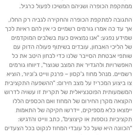
ממתקפת הכופרה ושניהם המשיכו לפעול כרגיל.
התגובה למתקפת הכופרה והחקירה לגביה רק החלו,
אך עד כה אמרו גורמים רשמיים כי אין להם ראיות לכך
שמידע נפגע: "אנו נמצאים כעת בשלבים המוקדמים
של הליכי האבחון, עובדים בשיתוף פעולה הדוק עם
שותפי אבטחת הסייבר שלנו כדי לבחון היטב את כל
האפשרויות ולהגדיר את המצב שנוצר", דיווחו גורמים
רשמיים. מנהל מחוז ג'קסון – פרנק ווייט ג'וניור, הוציא
צו ביצוע המכריז על מצב חירום: "ההשפעה התקציבית
המשמעותית הפוטנציאלית של תקרית זו עשויה לדרוש
הקצאה מקרן החירום של המחוז ואם הכספים הללו
יימצאו כלא מספיקים, יידרשו חקיקה של התאמות
תקציביות נוספות או קיצוצים", כתב ווייט והדגיש:
"הכוונה היא שעל כל עובדי המחוז לנקוט בכל הצעדים