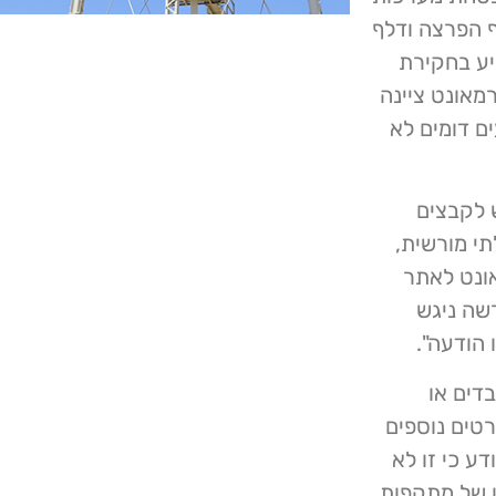
 הפרצה ודלף
יע בחקירת
מאונט ציינה
ם דומים לא
ש לקבצים
תי מורשית,
אונט לאתר
 מורשה ניגש
דים או
 לא סופקו פרטים נוספים
צת האבטחה, אך לאתר BleepingComputer נודע כי זו לא
ן של מתקפות