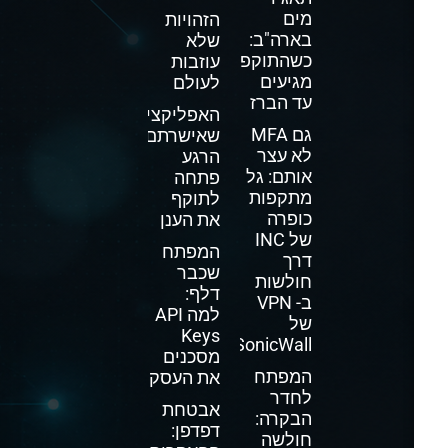
מים
הזהויות
בארה"ב:
שלא
כשהתוקפים
עוזבות
מגיעים
לעולם
עד הברז
האפליקציה
גם MFA
שאישרתם
לא עצר
הרגע
אותם: גל
פתחה
מתקפות
לתוקף
כופרה
את הענן
של INC
המפתח
דרך
שכבר
חולשות
דלף:
ב- VPN
למה API
של
Keys
SonicWall
מסכנים
המפתח
את העסק
לחדר
אבטחת
הבקרה:
דפדפן:
חולשה