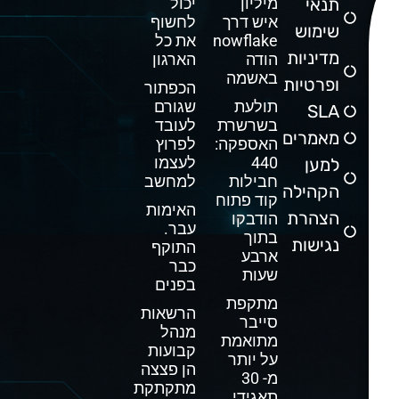
תנאי
מיליון
יכול
איש דרך
לחשוף
שימוש
Snowflake
את כל
מדיניות
הודה
הארגון
באשמה
ופרטיות
הכפתור
תולעת
שגורם
SLA
בשרשרת
לעובד
מאמרים
האספקה:
לפרוץ
440
לעצמו
למען
חבילות
למחשב
הקהילה
קוד פתוח
האימות
הצהרת
הודבקו
עבר.
בתוך
נגישות
התוקף
ארבע
כבר
שעות
בפנים
מתקפת
הרשאות
סייבר
מנהל
מתואמת
קבועות
על יותר
הן פצצה
מ- 30
מתקתקת
תאגידי