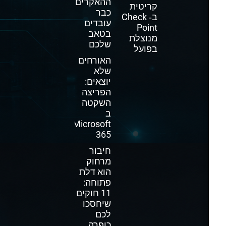
ההאקרים
קריטית
כבר
ב‑ Check
עובדים
Point
בטאב
מנוצלת
שלכם
בפועל
האורחים
שלא
יוצאים:
הפריצה
השקטה
ב
Microsoft
365
חיבור
מרחוק
הוא דלת
פתוחה:
11 חוקים
שיחסכו
לכם
כופרה