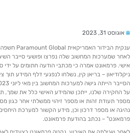
אוגוסט 31, 2023
ענקית הבידור האמריקאית
לאחר שמערכות המחשוב שלה נפרצו ופושעי סייבר השיגו
אישי. פרמאונט אמרה כי מכתבי הודעה חתומים על ידי סמ
ניקלודיאון – בריאן קין, נשלחו לנפגעי דלף המידע תוך ציו
על החקירה שלנו, ייתכן שהמידע האישי כלל את שמך, תא
מספר תעודת זהות או מספר זיהוי ממשלתי אחר כגון מספ
נהיגה או מספר דרכון וכן, מידע הקשור למערכת היחסי
פרמאונט" – נכתב בהודעת פרמאונט.
לאחר שגילתה את האירוע, נקטה פרמאונט בצעדים לא