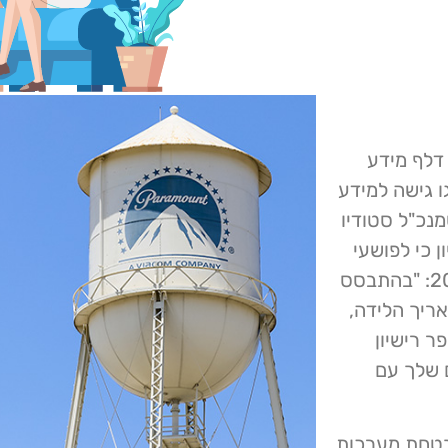
 Paramount Global חשפה דלף מידע
 גישה למידע
נכ"ל סטודיו
ן כי לפושעי
הסייבר הייתה גישה למערכות המחשוב בין מאי ליוני 2023: "בהתבסס
ריך הלידה,
ר רישיון
ם שלך עם
בטחת מערכות