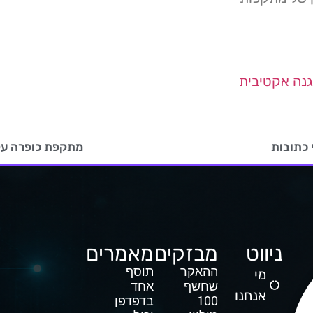
נה אקטיבית
 כתובות
מתקפת כופרה על 
ניווט
מבזקים
מאמרים
ההאקר
תוסף
מי
שחשף
אחד
אנחנו
100
בדפדפן