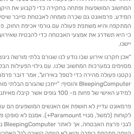
המחשוב המושפעות ופתחה בחקירה כדי לקבוע את היקף
המידע. פרמאונט גם שכרה מומחה לאבטחת סייבר שיסי
המתקפה והיא משתפת פעולה עם גורמי אכיפת החוק. פר
כי היא תשדרג את אמצעי האבטחה כדי להבטיח שאירועי
יישנו.
"אכן חקרנו אירוע שבו נודע לנו שגורם בלתי מורשה ניג
מסוימים במערכות המחשוב שלנו. עם גילוי הפעילות הבל
נקטנו פעולה מהירה כדי לטפל באירוע", אמר דובר פרמ
BleepingComputer והוסיף: "ייתכן שהגורם הבלתי
למידע האישי של פחות מ- 100 גופים אשר קיבלו מאיתנו הודעה".
פרמאונט עדיין לא חושפת אם האנשים המושפעים הם עוב
לקוחות (למשל, מנויי Paramount+). אמנם
לגבי פר
הייתה מתקפת כופרה והיא לא הייתה קשורה לגל האחרו