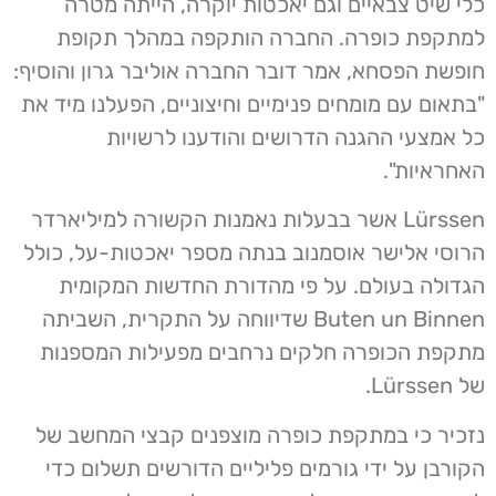
כלי שיט צבאיים וגם יאכטות יוקרה, הייתה מטרה
למתקפת כופרה. החברה הותקפה במהלך תקופת
חופשת הפסחא, אמר דובר החברה אוליבר גרון והוסיף:
"בתאום עם מומחים פנימיים וחיצוניים, הפעלנו מיד את
כל אמצעי ההגנה הדרושים והודענו לרשויות
האחראיות".
Lürssen אשר בבעלות נאמנות הקשורה למיליארדר
הרוסי אלישר אוסמנוב בנתה מספר יאכטות-על, כולל
הגדולה בעולם. על פי מהדורת החדשות המקומית
Buten un Binnen שדיווחה על התקרית, השביתה
מתקפת הכופרה חלקים נרחבים מפעילות המספנות
של Lürssen.
נזכיר כי במתקפת כופרה מוצפנים קבצי המחשב של
הקורבן על ידי גורמים פליליים הדורשים תשלום כדי