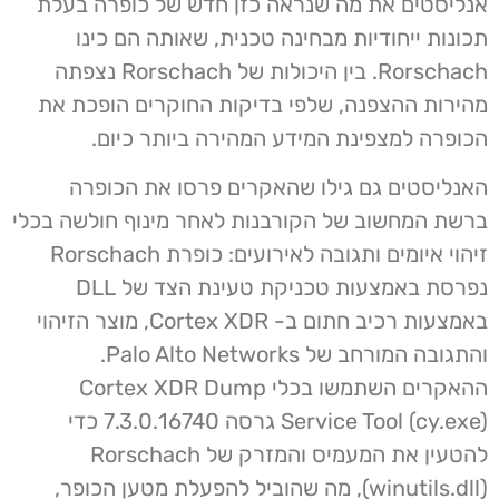
אנליסטים את מה שנראה כזן חדש של כופרה בעלת
תכונות ייחודיות מבחינה טכנית, שאותה הם כינו
Rorschach. בין היכולות של Rorschach נצפתה
מהירות ההצפנה, שלפי בדיקות החוקרים הופכת את
הכופרה למצפינת המידע המהירה ביותר כיום.
האנליסטים גם גילו שהאקרים פרסו את הכופרה
ברשת המחשוב של הקורבנות לאחר מינוף חולשה בכלי
זיהוי איומים ותגובה לאירועים: כופרת Rorschach
נפרסת באמצעות טכניקת טעינת הצד של DLL
באמצעות רכיב חתום ב- Cortex XDR, מוצר הזיהוי
והתגובה המורחב של Palo Alto Networks.
ההאקרים השתמשו בכלי Cortex XDR Dump
Service Tool (cy.exe) גרסה 7.3.0.16740 כדי
להטעין את המעמיס והמזרק של Rorschach
(winutils.dll), מה שהוביל להפעלת מטען הכופר,