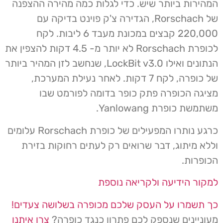
המהירות ביותר שיש. כדי לגלות כמה מהירה ההצפנה
של Rorschach, הגדירה צ'ק פוינט בדיקה עם
220,000 קבצים במכונת מעבד 6 ליבות. לקח
לכופרת Rorschach לא יותר מ- 4.5 דקות להצפין את
הנתונים ואילו LockBit v3.0, שנחשב לזן המהיר ביותר
של כופרה, לקח 7 דקות. לאחר נעילת המערכת,
מציגה הכופרה פתק כופר בדומה לפורמט שבו
משתמשת כופרת Yanlowang.
כרגע נותרו המפעילים של כופרת Rorschach עלומים
וללא מיתוג, דבר שרואים רק לעתים רחוקות בזירת
הכופרות.
למקור הידיעה ולקריאה נוספת
כך תשמרו על העסק שלכם מכופרה בשלושה צעדים!
מעוניינים שנספק לכם פתרון כנגד כופרה?
צרו איתנו