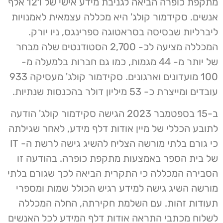
מתקפת כופרה הביאה לגניבת מידע אישי של 121 אלף
אנשים. סקידמור קולג' היא מכללה עצמאית לאמנויות
ליברליות שבסיסה בסראטוגה ספרינגס, ניו יורק.
המכללה מציעה לכ- 2,700 הסטודנטים שלה מבחר
של יותר מ- 44 מגמות, כמו גם חברות בלמעלה מ-
100 מועדונים וארגונים. סקידמור קולג' מעסיקה 933
עובדים ומייצרת כ- 53 מיליון דולר בהכנסות שנתיות.
ב-15 בספטמבר 2023 הגישה סקידמור קולג' הודעה
לתובע הכללי של מיין אודות דלף מידע, לאחר שגילתה
כי גורם בלתי מורשה הצליח להשיג גישה לרשת ה- IT
של בית הספר באמצעות מתקפת כופרה. בהודעה זו
הסבירה המכללה כי התקרית הביאה לכך שגורם בלתי
מורשה השיג גישה למידע רגיש הכולל שמות ומספרי
תעודות זהות. עם השלמת חקירתה, החלה המכללה
לשלוח מכתבי התראה אודות דלף המידע לכל האנשים