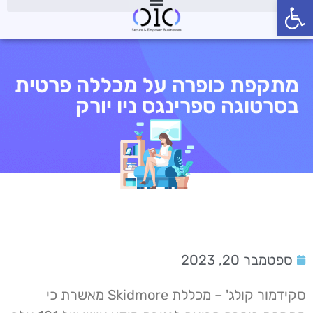
פתח סרגל נגישות
מתקפת כופרה על מכללה פרטית
בסרטוגה ספרינגס ניו יורק
ספטמבר 20, 2023
סקידמור קולג' – מכללת Skidmore מאשרת כי