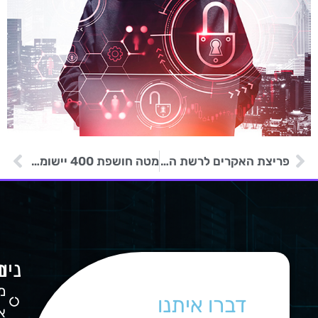
פריצת האקרים לרשת החשמל של גאנה
מטה חושפת 400 יישומונים זדוניים ונוזקות
ניו
מ
ה
מ
דברו איתנו
ש
א
0