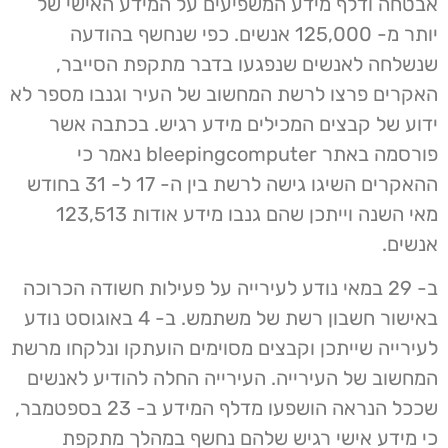
אבטחה ודלף מידע המשפיעים על המידע האישי של
יותר מ- 125,000 אנשים. כפי שנחשף בהודעה
שנשלחה לאנשים שנפגעו בדבר מתקפת הסייבר,
האקרים פרצו לרשת המחשוב של העיר וגנבו מספר לא
ידוע של קבצים המכילים מידע רגיש. בכתבה אשר
פורסמה באתר bleepingcomputer נאמר כי
ההאקרים השיגו גישה לרשת בין ה- 17 ל- 31 בחודש
מאי השנה וייתכן שהם גנבו מידע אודות 123,513
אנשים.
ב- 29 במאי נודע לעירייה על פעילות חשודה הכרוכה
באישור חשבון רשת של משתמש. ב- 4 באוגוסט נודע
לעירייה שייתכן וקבצים מסוימים הועתקו ונלקחו מרשת
המחשוב של העירייה. העירייה החלה להודיע לאנשים
שככל הנראה הושפעו מדלף המידע ב- 23 בספטמבר,
כי מידע אישי רגיש שלהם נחשף במהלך מתקפת