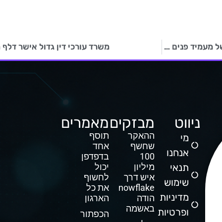
האקרים גרמו לשיבושים במערכת המזון של רוסיה – הממשל מעמיד פנים שלא קרה דבר
משרד עורכי דין גדול אישר דלף
ניווט
מבזקים
מאמרים
ההאקר
תוסף
מי
שחשף
אחד
אנחנו
100
בדפדפן
תנאי
מיליון
יכול
איש דרך
לחשוף
שימוש
Snowflake
את כל
מדיניות
הודה
הארגון
באשמה
ופרטיות
הכפתור