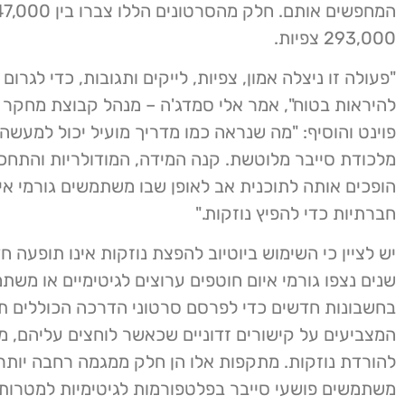
293,000 צפיות.
"פעולה זו ניצלה אמון, צפיות, לייקים ותגובות, כדי לגרום ל
להיראות בטוח", אמר אלי סמדג'ה – מנהל קבוצת מחקר
פוינט והוסיף: "מה שנראה כמו מדריך מועיל יכול למעשה 
מלכודת סייבר מלוטשת. קנה המידה, המודולריות והתחכ
הופכים אותה לתוכנית אב לאופן שבו משתמשים גורמי אי
חברתיות כדי להפיץ נוזקות."
יש לציין כי השימוש ביוטיוב להפצת נוזקות אינו תופעה 
שנים נצפו גורמי איום חוטפים ערוצים לגיטימיים או משת
בחשבונות חדשים כדי לפרסם סרטוני הדרכה הכוללים תי
המצביעים על קישורים זדוניים שכאשר לוחצים עליהם, מו
להורדת נוזקות. מתקפות אלו הן חלק ממגמה רחבה יותר
משתמשים פושעי סייבר בפלטפורמות לגיטימיות למטרות ז