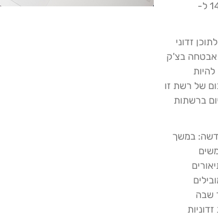
המחפשים אותם. חלק מהסרטונים הללו צברו בין 147,000 ל-
תוכן זדוני
 אבטחה בצ'ק
להיות
ום של רשת זו
ום ברשתות
חדשה: במשך
משים
אורים
בילים
 שבה
דוניות