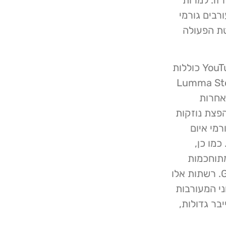
רבים גורמי
טת הפעולה
חלק ממשפחות הנוזקות המופצות דרך רשת YouTube Ghost כוללות
Lumma Ste,
R וכן, נוזקות אחרות
ת הפצת נוזקות
מי איום
כמו כן,
מתוחכמות
יותר, מבוססות פלטפורמה ובראשן פריסת רשתות Ghost. רשתות אלו
ני המעורבות
בר גדולות,