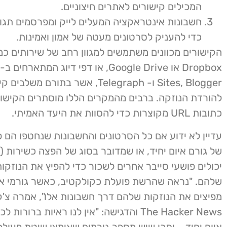
המכילים קישורים לאתרים חיצוניים.
חשבונות אינטראקציה המעלים לייק ומפרסמים תגו
כדי להעניק לסרטונים מעטה של ​​אמון ואמינות.
Sites, Blogger ו- Telegraph, אשר בתורם משלב
להורדת הנוזקה. ברבים מהמקרים הללו מוסתרים הקישו
כתובות URL מקוצרות כדי להסוות את היעד האמיתי.
עדיין לא ידוע אם כל הסרטונים והחשבונות שנחטפו הם פ
יכולים פושעי סייבר אחרים לשכור כדי להפיץ את הנוזקו
שלהם. "נראה שהרשת פועלת כקולקטיב, כאשר גורמי איו
מפיצים את הנוזקות שלהם דרך חשבונות אלו", אמרה צ'ק 
The Hacker News והדגישה: "אין לנו ראיות ברורו
איום יחיד – יתכן שיש מספר גורמים שאימצו שיטת פעולה 