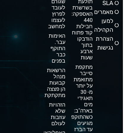
תולעת
שגורם
SLA
בשרשרת
לעובד
מאמרים
האספקה:
לפרוץ
440
לעצמו
למען
חבילות
למחשב
הקהילה
קוד פתוח
האימות
הצהרת
הודבקו
עבר.
בתוך
נגישות
התוקף
ארבע
כבר
שעות
בפנים
מתקפת
הרשאות
סייבר
מנהל
מתואמת
קבועות
על יותר
הן פצצה
מ- 30
מתקתקת
תאגידי
מים
הזהויות
בארה"ב:
שלא
כשהתוקפים
עוזבות
מגיעים
לעולם
עד הברז
האפליקציה