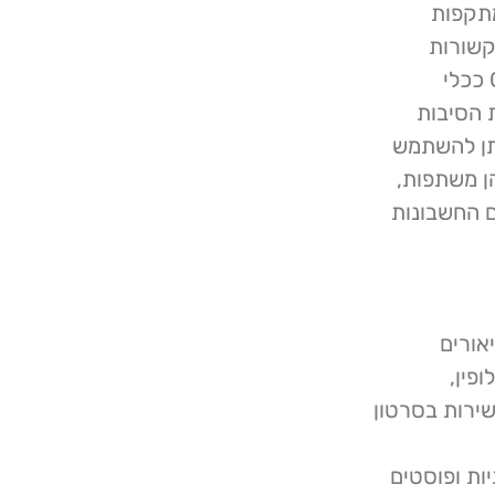
מתקפות
קשורות
למנועי חיפוש כגון גוגל או בינג, ניצלו אחרים את GitHub ככלי
רשת רוחות Stargazers'. אחת הסיבות
תן להשתמש
ן משתפות,
 החשבונות
אורים
פין,
ירות בסרטון
ות ופוסטים