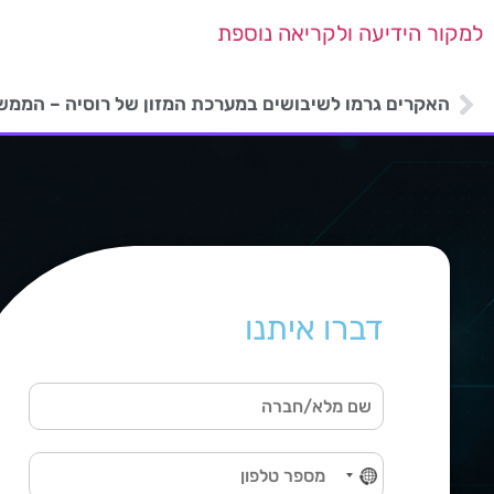
למקור הידיעה ולקריאה נוספת
דברו איתנו
ש
ם
מ
ט
ל
No country selected
ל