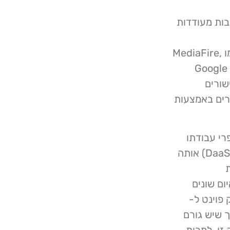
בות מעודדות
הקישורים מכוונים משתמשים למגוון רחב של שירותים כמו MediaFire,
Dropbox או Google Drive, או דפי דיוג המתארחים ב- Google
ים קישורים
רים באמצעות
רי עבודתו
של גורם איום יחיד, או שמדובר בסוג של הפצה כשירות (DaaS) אותה
ת
ם שונים
פוינט ל-
ת לכך שיש גורם
זו. למרות