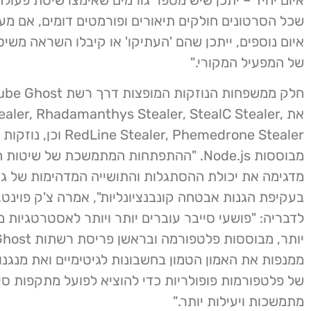
שכל הסרטונים חולקים תיאורים ופורמטים דומים, אם מעו
איום נוספים, ייתכן שהם 'העתיקו' או קיבלו השראה משי
של המפעיל המקורי."
את aler, Rhadamanthys Stealer, StealC Stealer
edLine Stealer, Phemedrone Stealer
מבוססות Node.js. "ההתפתחות המתמשכת של שיטו
מדגימה את יכולת ההסתגלות והתושייה המדהימות של גור
בעקיפת הגנות אבטחה קונבנציונליות", אמרה צ'ק פוינט. 
לדבריה: "פושעי סייבר עוברים יותר ויותר לאסטרטגיות 
ממנפות את האמון הטמון בחשבונות לגיטימיים ואת מנגנו
של פלטפורמות פופולריות כדי להוציא לפועל מתקפות סיי
מתמשכות ויעילות יותר."