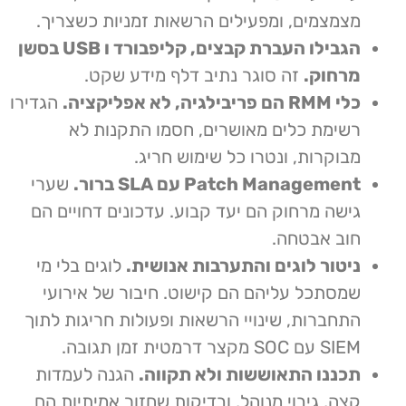
מצמצמים, ומפעילים הרשאות זמניות כשצריך.
הגבילו העברת קבצים, קליפבורד ו USB בסשן
מרחוק.
זה סוגר נתיב דלף מידע שקט.
כלי RMM הם פריבילגיה, לא אפליקציה.
הגדירו
רשימת כלים מאושרים, חסמו התקנות לא
מבוקרות, ונטרו כל שימוש חריג.
Patch Management עם SLA ברור.
שערי
גישה מרחוק הם יעד קבוע. עדכונים דחויים הם
חוב אבטחה.
ניטור לוגים והתערבות אנושית.
לוגים בלי מי
שמסתכל עליהם הם קישוט. חיבור של אירועי
התחברות, שינויי הרשאות ופעולות חריגות לתוך
SIEM עם SOC מקצר דרמטית זמן תגובה.
תכננו התאוששות ולא תקווה.
הגנה לעמדות
קצה, גיבוי מנוהל, ובדיקות שחזור אמיתיות הם