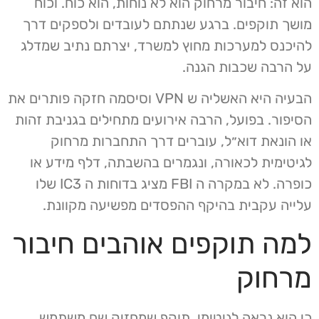
הוא זה: חיבור מרחוק הוא לא נוחות, הוא כוח. וכוח
מושך תוקפים. ברגע שנתתם לעובדים ולספקים דרך
להיכנס למערכות מחוץ למשרד, יצרתם נתיב שמדלג
על הרבה שכבות הגנה.
הבעיה היא האשליה ש VPN וסיסמה חזקה פותרים את
הסיפור. בפועל, הרבה אירועים מתחילים בגניבת זהות
או הונאת דוא״ל, עוברים דרך התחברות מרחוק
לגיטימית לכאורה, ונגמרים בהשבתה, דלף מידע או
כופרה. לא במקרה ה FBI מציג בדוחות ה IC3 שלו
עלייה עקבית בהיקף ההפסדים מפשיעה מקוונת.
למה תוקפים אוהבים חיבור
מרחוק
כי הוא נראה לגיטימי. תוקף שמחזיק שם משתמש