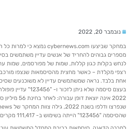
נובמבר 20, 2022
במחקר שביצעו cybernews.com נמצא כי למ
מספרים גבוהים להחריד של אנשים עדיין משתמשים בסי
לנחש בקלות כגון קללות, שמות של מפורסמים, שמות ערים
רצפי מקלדת – כאשר מחצית מהסיסמאות שנצפו מורכב
אחת בלבד. נראה שמשתמשים עדיין לא משוכנעים שסיס
בעצם סיסמה שלא ניתן לזכור ו- "456
2022 אינה יוצאת דופן עבורה: לא
שנפרצו ודלפו בשנת 022
שהסיסמה "123456" הייתה בשימוש ב- 111,417 מקרים.
למרבה הדאגה, סיסמאות ברירת המחדל המשמשות עובד