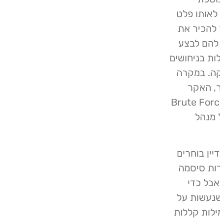
כמעט תמיד לאותו פלט
 להכיר את
להם לבצע
ביעילות בניחושים
קה. במקרה
, האקר
 מעט לא יצטרך אפילו להשתמש בטכניקות של Brute Force
 מנהל
ין בוחרים
רות סיסמה
אבל כדי
שנעשות על
ילות קללות