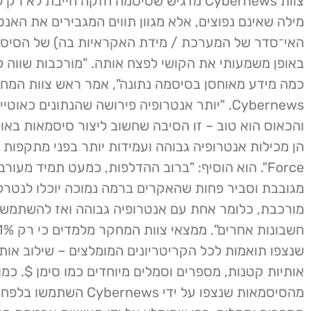
צוות Cybernews מדגיש שסיסמה חזקה חייבת לא ר
מילה שאינם נפוצים, אלא מגוון תווים המגבירים את האנט
האי־סדר של המערכת / מידת האקראיות בה) של הסיסמ
באופן משמעותי את הקושי לפצח אותה. "מורכבות שווה ל
כמה מידע מאוחסן בסיסמה נתונה", אמר ראש צוות המח
Cybernews. "יותר אנטרופיה פירושה שהנתונים כאוטי
והכאוס הוא טוב – זו הסיבה שחשוב ליצור סיסמאות באופ
Force". הוא הוסיף: "ברוב ההדלפות, כמעט תמיד מעו
מגובבת וסביר פחות שהאקרים ברמה נמוכה יוכלו לנטרל
מורכבת, כלומר אחת עם אנטרופיה גבוהה ואז להשתמש 
שנצפו תואמות לכל הקריטריונים המומלצים – שילוב אותי