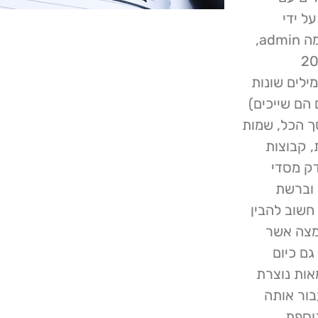
ל ידי
האקרים. Cybernews מצאה 16,981 מופעים של הסיסמה admin,
ר root ו- guest הגיעו למקום השני והשלישי עבור 20
ילים שונות
הם שייכים)
ך הכל, שמות
, קבוצות
דק מסדי
 וברשת
חשוב להבין
ים כמו MD5 הידוע לשמצה אשר
20, עדיין נמצא גם כיום
אות נוצרת
בור אותה
פולרית נוספת