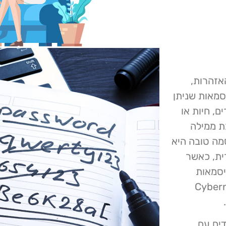
רות כל האזהרות,
סמאות שניתן
, חיות או
ת ממילה
מה טובה היא
123" עדיין פופולרית, כאשר
חר בחינת 56 מיליון סיסמאות
2, גילה צוות המחקר של Cybernews
ים עם