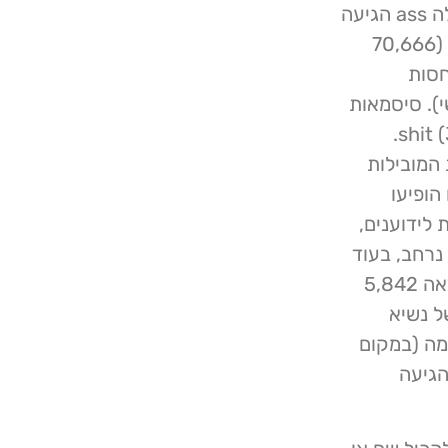
ושמות של דמויות מפורסמות: ב- 292,869 מקרים, המילה ass הגיעה
למקום העליון של ניבולי פה, בעוד ש- king העדינה יותר (70,666
חסות
). סיסמאות
קללות פופולריות אחרות היו fuck (79,564) ו- shit (36,388).
שימת 20 הסיסמאות המובילות
סמים הופיעו
ת לידוענים,
rona) נהנו משימוש נרחב, בעוד
שדמויות עולם הפופ התגלו גם הן פופולריות – gaga נמצאה 5,842
שפחה של נשיא
מה (במקום
יו הגיעה