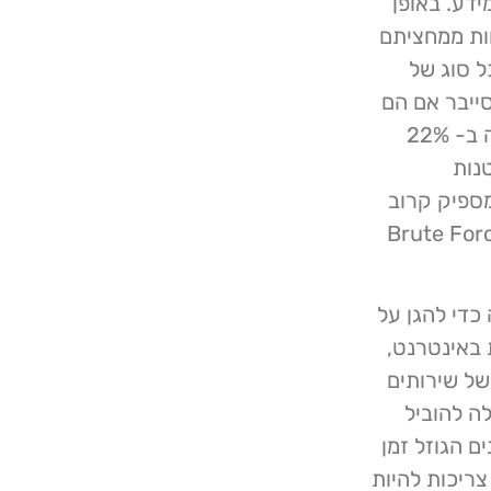
דע. באופן
פחות ממחציתם
יש לציין כי כל סוג של
ייבר אם הם
משתמשים רק באותיות קטנות או במספרים – מה שנצפה ב- 22%
נות
י (38%) – שוב, לא מספיק קרוב
רכבות הדרוש כדי להיחשב בטוח ממתקפות Brute Force
די להגן על
 באינטרנט,
של שירותים
ה להוביל
ם הגוזל זמן
צריכות להיות