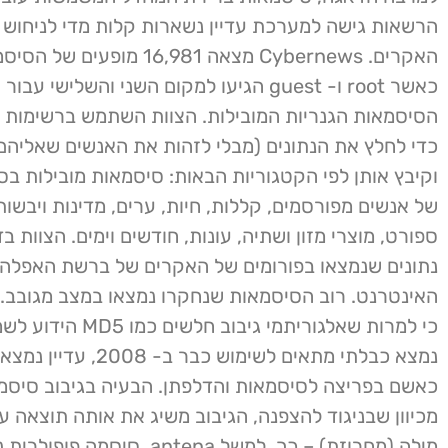
הרשאות גישה למערכת עדיין נשארות קלות מדי לניחוש ע
כאש
הסיסמאות הגנריות המובילות. הצוות השתמש ברשימות מ
כדי לחלץ את הנתונים (מבלי לזהות את האנשים שאליהם 
וקיבץ אותן לפי הקטגוריות הבאות: סיסמאות מובילות בס
של אנשים מפורסמים, קללות, חיות, ערים, מדינות ויבשות
ספורט, מוצרי מזון ושתיה, עונות, חודשים וימים. הצוות ב
נתונים שנמצאו בפורומים של האקרים של ברשת האפלה
האינטרנט. רוב הסיסמאות שנחקרו נמצאו במצב מגובב. 
כי למרות שאלגוריתמי גיבוב חלש
נמצא כבלתי מתאים לשימוש כבר ב- 08
כאשם בפריצה לסיסמאות והדלפתן. הבעיה בגיבוב סיסמ
מכיוון שבניגוד להצפנה, הגיבוב משיג את אותה תוצאה ע
מילה (מחרוזת) – כך, למשל antena, סיסמה פו