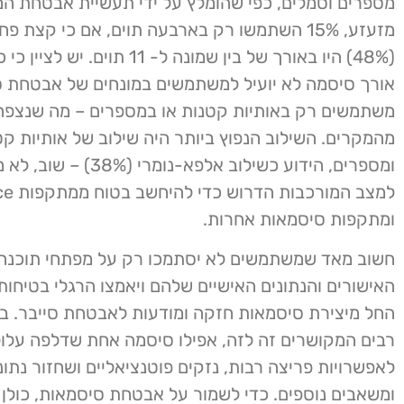
מספרים וסמלים, כפי שהומלץ על ידי תעשיית אבטחת המי
מזעזע, 15% השתמשו רק בארבעה תוים, אם כי קצת 
(48%) היו באורך של בין שמונה ל- 11 תוים. 
אורך סיסמה לא יועיל למשתמשים במונחים של אבטחת ס
מהמקרים. השילוב הנפוץ ביותר היה שילוב של אותיות קט
ומספרים, הידוע כשילוב אלפא-נומר
למצב המו
ומתקפות סיסמאות אחרות.
חשוב מאד שמשתמשים לא יסתמכו רק על מפתחי תוכנה כ
האישורים והנתונים האישיים שלהם ויאמצו הרגלי בטיחות
החל מיצירת סיסמאות חזקה ומודעות לאבטחת סייבר. ב
רבים המקושרים זה לזה, אפילו סיסמה אחת שדלפה עלול
לאפשרויות פריצה רבות, נזקים פוטנציאליים ושחזור נתוני
ומשאבים נוספים. כדי לשמור על אבטחת סיסמאות, כולן 