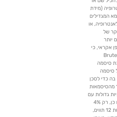
ק להכיל שם או
רופיה (מידת
א המגדילים
אנטרופיה, או
קר של
ים יותר
ן אקראי, כי
הן מכילות אנטרופיה גבוהה ועמידות יותר בפני מתקפות Brute
רבת סיסמה
 סיסמה
בה כדי לסכן
חשבונות אחרים". ממצאי צוות המחקר מלמדים כי רק 1% מהסיסמאות
ות גדולות עם
אותיות קטנות, מספרים וסמלים מיוחדים כמו סימן $. כמו כן, רק 4%
מהסיסמאות שנצפו על ידי Cybernews השתמשו בלפחות 12 תווים,