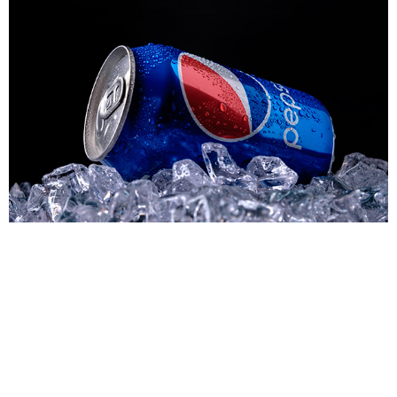
Pepsi Bottling Ventures דיווחה על פרצת נתונים
במערכות המחשוב שלה. פרצת הנתונים גרמה לגניבת
מידע אישי ופיננסי רגיש של עובדי החברה. באימייל
בנושא שנשלח לצרכנים (ובהודעה שהוגשה לתובע
הכללי של מונטנה) ב- 10 בפברואר, נכתב כי לפפסי
נודע על פרצת הנתונים ב- 10 בינואר, לאחר שגילתה