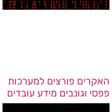
קבוצת ההאקרים APT37 הידועה גם בשם RedEyes
או ScarCruft, היא קבוצת האקרים לריגול סייבר
הנתמכת ככל הנראה על ידי הממשל בצפון קוריאה.
הקבוצה משתמשת בנוזקה חדשה וחמקמקה בשם
M2RAT ובסטגנוגרפיה, כדי למקד אנשים לאיסוף
מודיעין. בשנת 2022 ניצלה הקבוצה חולשת אבטחה
אפס ימים ב- Internet Explorer והפיצה דרכה באופן
ממוקד מגוון נוזקות נגד ישויות ויחידים. […]
האקרים פורצים למערכות
פפסי וגונבים מידע עובדים