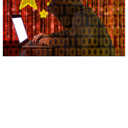
קבוצת ההאקרים הסינית DEV-0147 הפועלת ככל
הנראה בחסות המדינה, זוהתה מכוונת מתקפות סייבר
כלפי ישויות דיפלומטיות בדרום אמריקה באמצעות
ShadowPad Trojan (RAT), הידוע גם בשם
PoisonPlug. חברת מיקרוסופט שיתפה בתחילת
השבוע את הממצאים בטוויטר וטענה כי מתקפת סייבר
זו מייצגת הרחבה בולטת של פעולות סינון הנתונים של
הקבוצה אשר כוונו בעבר לסוכנויות ממשלתיות ולצוותי