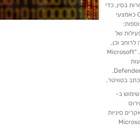
רות בסין, כדי
להשיג דריסת רגל במערכות מחשוב וב- QuasarLoader כאמצעי
וספות:
ה כללו פעילות של
לרוחב וכן,
שימוש ב- Cobalt Strike לשליטה ובקרה וחילוץ נתונים". "Microsoft
DEV-014 באמצעות
Microsoft Defender for Identity ו- Defender for Endpoint.
 שימוש ב-
ירוס
 כי קבוצות האקרים סיניות
ה זו כדי למקד מתקפות סייבר בשרתי Microsoft