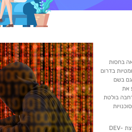
לת ככל הנראה בחסות
ומטיות בדרום
ShadowPad T), הידוע גם בשם
ע את
רחבה בולטת
וכנויות
מנקודת מבט טכנית טוענת מיקרוסופט שהיא צפה בקבוצת DEV-