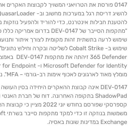
0147 פורסת את הטרויאני המשויך לקבוצות האקרים אח
להטענת חבילות אינטרנט, כדי להוריד ולהפעיל נוזקות נ
"מתקפות הסייבר של DEV-0147 בדרום אמריק
שימוש לרעה בתשתית זהות מקומית לצורך איתור ותנועה 
365 Defender זיהתה את מתקפות 7
מומלץ מאוד לארגונים לאכוף אימות רב-גורמי – MFA". נכתב בטוויטר.
DEV-0147 אינה קבוצת ההאקרים היחידה בסין העושה
ShadowPad בתקופה האחרונה. דוח של חברת האנטי ו
קספרסקי שפורסם בחודש יוני 2022 מציין
משמשות בנוזק
Exchange במדינות שונות באסיה.