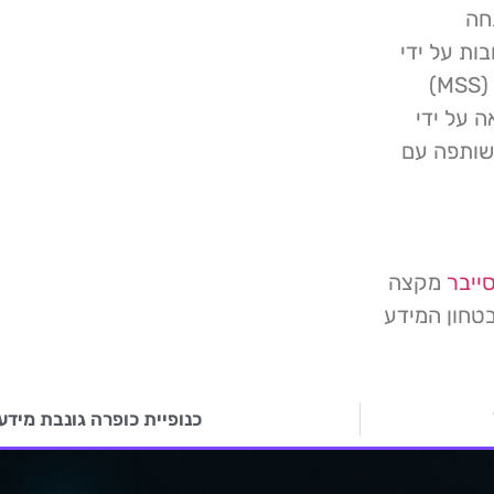
Secure, התפתחה
ים קרובות על ידי
קבוצות יריבות סיניות הקשורות למשרד לביטחון המדינה (MSS)
 הנראה על ידי
BRONZE  ולאחר מכן שותפה עם
ייבר
מקצה
טחון המידע
כנופיית כופרה גונבת מידע 