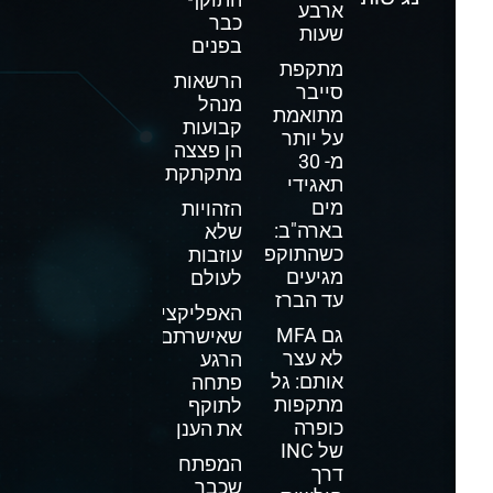
ארבע
כבר
שעות
בפנים
מתקפת
הרשאות
סייבר
מנהל
מתואמת
קבועות
על יותר
הן פצצה
מ- 30
מתקתקת
תאגידי
מים
הזהויות
בארה"ב:
שלא
כשהתוקפים
עוזבות
מגיעים
לעולם
עד הברז
האפליקציה
גם MFA
שאישרתם
לא עצר
הרגע
אותם: גל
פתחה
מתקפות
לתוקף
כופרה
את הענן
של INC
המפתח
דרך
שכבר