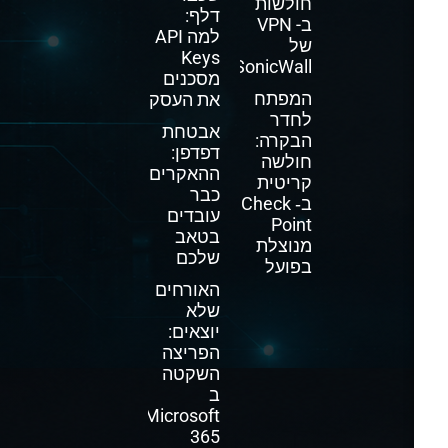
חולשות
דלף:
ב- VPN
למה API
של
Keys
SonicWall
מסכנים
המפתח
את העסק
לחדר
אבטחת
הבקרה:
דפדפן:
חולשה
ההאקרים
קריטית
כבר
ב‑ Check
עובדים
Point
בטאב
מנוצלת
שלכם
בפועל
האורחים
שלא
יוצאים:
הפריצה
השקטה
ב
Microsoft
365