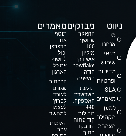
ניווט
מבזקים
מאמרים
ההאקר
תוסף
מי
שחשף
אחד
אנחנו
100
בדפדפן
תנאי
מיליון
יכול
איש דרך
לחשוף
שימוש
Snowflake
את כל
מדיניות
הודה
הארגון
באשמה
ופרטיות
הכפתור
תולעת
שגורם
SLA
בשרשרת
לעובד
מאמרים
האספקה:
לפרוץ
440
לעצמו
למען
חבילות
למחשב
הקהילה
קוד פתוח
האימות
הצהרת
הודבקו
עבר.
בתוך
נגישות
התוקף