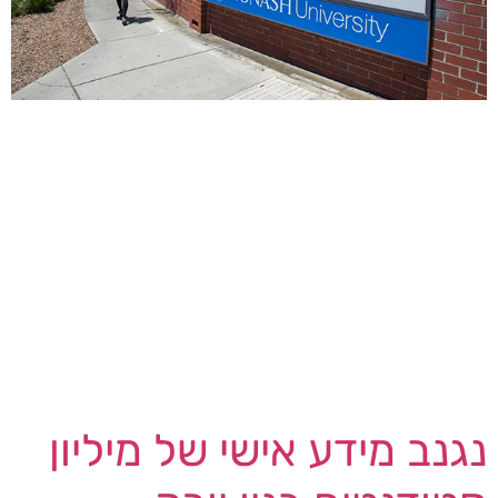
ספק שירותי הבריאות הציבורי Monash Health
באוסטרליה חשף כי נפל קורבן לדלף מידע של נתונים
אישיים רגישים, לאחר שחברת ניהול הרשומות
ZircoDATA נפלה קורבן בפברואר למתקפת כופרת
Black Basta. חברת ZircoDATA טיפלה באחסון
מסמכים, קיטלוג והשמדת מסמכים עבור 9,000
לקוחות ו- Monash Health הייתה אחד מהם:
"Monash Health מודעת לכך ש- ZircoDATA, אשר
נשכרה לצורך […]
נגנב מידע אישי של מיליון