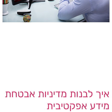
לפי חברת Corvus Insurance, למרות שיבוש
הפעילות הפלילית אצל כנופיות כופרה בעלות פרופיל
גבוה כגון LockBit ו- BlackCat, הפך הרבעון הראשון
של 2024 לרבעון הראשון הפעיל ביותר שנרשם אי
פעם – עלייה של 21% לעומת הרבעון הראשון של
2023. בינואר דיווחה Corvus כי מתקפות הכופרה
ברחבי העולם בשנת 2023 קבעו שיא ועברו את 2022
בקרוב […]
איך לבנות מדיניות אבטחת
מידע אפקטיבית