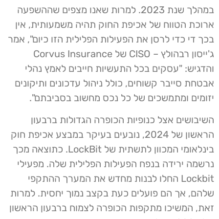
במהלך שנת 2023. למרות שאנו מצפים שההשפעה
ארוכת הטווח של אכיפת החוק תהיה משמעותית, אין
בכך די כדי לרסן את הפעילות הפלילית הזו כיום", אמר
ג'ייסון רבהולץ – CISO של Corvus Insurance
והדגיש: "עסקים בכל התעשיות חייבים לאמץ נהלי
אבטחת סייבר קשוחים, כולל ניהול עדכונים ותיקונים
יזומים ומתמשכים של כל נכס מחשוב בסביבתם".
השיבושים אצל כנופיות הכופרה הגדולות ברבעון
הראשון של 2024, נובעים בעיקר במבצע אכיפת חוק
בינלאומי המכוון לתשתית של LockBit. כתוצאה מכך
נרשמה ירידה בנפח הפעילות הפלילית שלה. מפעילי
Lockbit החלו לבנות מחדש את המערך ההתקפי
שלהם, אך הם פועלים כעת בקצב נמוך יחסית. למרות
זאת, המשיכו מתקפות הכופרה לצמוח ברבעון הראשון