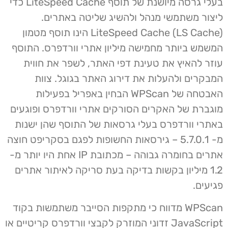
בעלי גרסה מיושנת של תוסף LiteSpeed Cache כדי
ליצור משתמשי מנהל ולהשיג שליטה באתרים.
LiteSpeed Cache (LS Cache) הינו תוסף מטמון
המשמש ביותר מחמישה מיליון אתרי וורדפרס. התוסף
עוזר להאיץ את טעינת דפי האתר, לשפר את חווית
המבקרים ולהעלות את דירוג האתר בגוגל. צוות
האבטחה של WPScan הבחין באפריל בפעילות
מוגברת של האקרים הסורקים אתרי וורדפרס ופוגעים
באתרי וורדפרס בעלי גרסאות של התוסף שהן ישנות
מ- 5.7.0.1 – גירסאות החשופות לפגם בסקריפט חוצה
אתרים בחומרה גבוהה – מכתובת IP אחת היו יותר מ-
1.2 מיליון בקשות בדיקה בעת סריקה לאיתור אתרים
פגיעים.
WPScan מדווח כי מתקפות הסייבר משתמשות בקוד
JavaScript זדוני המוזרק לקבצי וורדפרס קריטיים או