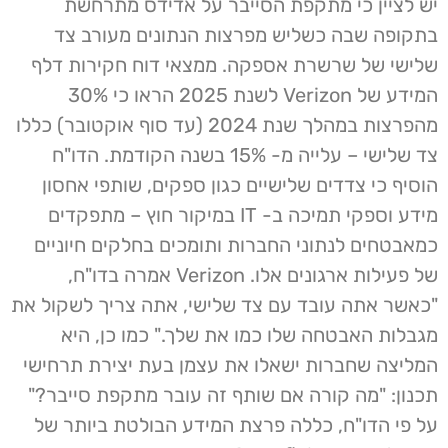
יש לציין כי מתקפת הסייבר על אדידס מתרחשת
בתקופה שבה כשליש מפרצות הנתונים מעורב צד
שלישי של שרשרת אספקה. ממצאי דוח חקירות דלף
המידע של Verizon לשנת 2025 הראו כי 30%
מהפרצות במהלך שנת 2024 (עד סוף אוקטובר) כללו
צד שלישי – עלייה מ- 15% בשנה הקודמת. הדו"ח
הוסיף כי צדדים שלישיים כגון ספקים, שותפי אחסון
מידע וספקי תמיכה ב- IT במיקור חוץ – מתפקדים
כמאבטחים לנתוני החברות ותומכים בחלקים חיוניים
של פעילות ארגונים אלו. Verizon אמרה בדו"ח,
"כאשר אתה עובד עם צד שלישי, אתה צריך לשקול את
מגבלות האבטחה שלו כמו את שלך." כמו כן, היא
המליצה שחברות ישאלו את עצמן בעת ​​יצירת תרחישי
תכנון: "מה קורה אם שותף זה עובר מתקפת סייבר?"
על פי הדו"ח, כללה פרצת המידע הבולטת ביותר של