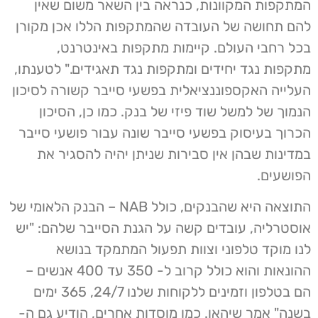
המתקפות המקוונות, כנראה בין השאר משום שאין
להם תחושה של העובדה שהמתקפות הללו אכן מקורן
בכל רחבי העולם. קיימות מתקפות באינטרנט,
מתקפות נגד יחידים ומתקפות נגד תאגידים." לטענתו,
העלייה האקספוננציאלית בפשעי סייבר קשורה לסיכון
הנמוך של למשל שוד פיזי של בנק. כמו כן, הסיכון
הכרוך בעיסוק בפשעי סייבר שונה עבור פושעי סייבר
במדינות שבהן אין סבירות שניתן יהיה להסגיר את
הפושעים.
התוצאה היא שהבנקים, כולל NAB – הבנק הלאומי של
אוסטרליה, עובדים קשה על הגנת הסייבר שלהם: "יש
לנו מוקד טלפוני וצוות תפעול המתמקד בנושא
ההונאות והוא כולל קרוב ל- 350 עד 400 אנשים –
הם בטלפון וזמינים ללקוחות שלנו 24/7, 365 ימים
בשנה" אמר שיהאן. כמו מוסדות אחרים, הודיע גם ה-