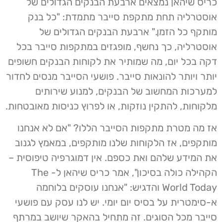
כריס שיהאן נמצאים ארבעת הבנקים הגדולים של
אוסטרליה תחת מתקפת סייבר מתמדת: "כל בנק
מותקף כל הזמן." ארבעת הבנקים הגדולים של
אוסטרליה, כך נחשף, מופגזים במתקפות סייבר בכל
דקה בכל יום, מה שמותיר את לקוחות הבנקים חשופים
יותר ויותר להונאות סייבר. פושעי הסייבר מנסים לחדור
למערכות המחשוב של הבנקים, למנוע שירותים
מלקוחות, להתקין נוזקות, או לפרוץ כניסות מאובטחות.
אז מה מטרת מתקפות הסייבר הללו? "אם לא אנחנו
מותקפים, אז הלקוחות שלנו מותקפים, במאמץ לגנוב
את המידע שלהם ואת כספם. אין דמוגרפיה טיפוסית –
הקהילה כולה בסיכון", אמר כריס שיהאן ל- The
World Today והדגיש: "אנחנו עוסקים בלוחמה
א-סימטרית על בסיס יום יומי. יש לנו עסק עם פושעי
סייבר מכל הסוגים. זה מתחיל בהאקר שיושב במרתף