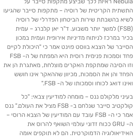
Nebula ראיות לכך שביצע מתקפות סייבר על
התשתית הקריטית של רוסיה – מתקפות סייבר שהגיעו
לשיא בהשבתת שירות הביטחון הפדרלי של רוסיה
(FSB) למשך יותר משבוע. ד"ר יאן קלברג – עמית
בכיר במרכז לניתוח מדיניות אירופית ועמית במכון
הסייבר של הצבא בווסט פוינט אמר כי "היכולת לקיים
פחד וסמכות פנימית רוסית היא המפתח של ה- FSB
וזו הסיבה שמתקפת האקרים מוצלחת, מאתגרת הן את
הפחד והן את הסמכות, מכיוון שההאקר אינו חושש
ואינו דואג לכוחו וסמכותו של ה- FSB."
בעיני מלקולם ננס – מומחה למודיעין צבאי: "כל
קולקטיב סייבר שנלחם ב- FSB מציל את העולם." ננס
אמר כי ה- FSB עובד עם המודיעין של הצבא הרוסי –
ה- GRU ככוח זדוני עולמי השואף להרוס את
האידיאולוגיה הדמוקרטית. הם לא תוקפים אומה