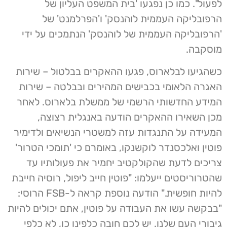
לפעול". כמו כן נפגעו 'בית המשפט העליון של
הרפובליקה העממית לוהנסק' ו'הפרלמנט' של
'הרפובליקה העממית של לוהנסק' הנתמכים על ידי
מוסקבה.
כשהגיעו לבלארוס, פגעו ההאקרים בבלטול – שירות
האגרה הלאומי בכבישים המהירים ובבלטה – שירות
המידע החדשותי הרשמי של ממשלת בלארוס. לאחר
מכן השאירו ההאקרים הודעה באנגלית רצוצה,
המעידה על התנגדות עזה למשטרי הנשיאים ולדימיר
פוטין ואלכסנדר לוקשנקו, באומרם כי 'תומכי הטרור'
צריכים לדעת שהקולקטיב יחמיר את פעולותיו עד
שהטרוריסטים ייעלמו: "פוטין חייב ליפול, רוסיה חייבת
להיות חופשית." הודעה נוספת קראה ל-FSB הרוסי:
"בבקשה עשו את העבודה על פוטין, אתם יכולים להיות
גיבורי העם שלנו. יש לכם חובה כלפינו כן, לא כלפי