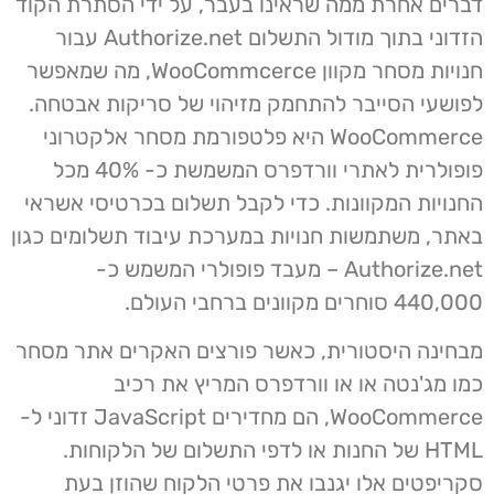
דברים אחרת ממה שראינו בעבר, על ידי הסתרת הקוד
הזדוני בתוך מודול התשלום Authorize.net עבור
חנויות מסחר מקוון WooCommcerce, מה שמאפשר
לפושעי הסייבר להתחמק מזיהוי של סריקות אבטחה.
WooCommerce היא פלטפורמת מסחר אלקטרוני
פופולרית לאתרי וורדפרס המשמשת כ- 40% מכל
החנויות המקוונות. כדי לקבל תשלום בכרטיסי אשראי
באתר, משתמשות חנויות במערכת עיבוד תשלומים כגון
Authorize.net – מעבד פופולרי המשמש כ-
440,000 סוחרים מקוונים ברחבי העולם.
מבחינה היסטורית, כאשר פורצים האקרים אתר מסחר
כמו מג'נטה או או וורדפרס המריץ את רכיב
WooCommerce, הם מחדירים JavaScript זדוני ל-
HTML של החנות או לדפי התשלום של הלקוחות.
סקריפטים אלו יגנבו את פרטי הלקוח שהוזן בעת