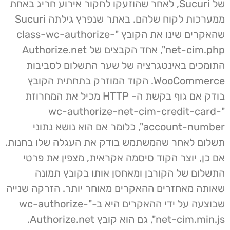
של Sucuri, לאחר שהוזעקו לחקור אירוע חריג באחת
ממערכות לקוח שלהם. באתר שנפרץ גילתה Sucuri
שהאקרים שינו את הקובץ "class-wc-authorize-
net-cim.php", אחד הקבצים של Authorize.net
התומכים באינטגרציה של שער התשלום לסביבות
WooCommerce. הקוד המוזרק בתחתית הקובץ
בודק אם גוף בקשת ה- HTTP מכיל את המחרוזת
"wc-authorize-net-cim-credit-card-
account-number", כלומר אם הוא נושא נתוני
תשלום לאחר שהמשתמש בודק את העגלה שלו בחנות.
אם כן, יוצר הקוד סיסמה אקראית, מצפין את פרטי
התשלום של הקורבן ומאחסן אותו בקובץ תמונה
שאותה מאחזרים ההאקרים מאוחר יותר. הזרקה שנייה
שבוצעה על ידי ההאקרים היא ב-"wc-authorize-
net-cim.min.js", גם הוא קובץ Authorize.net.