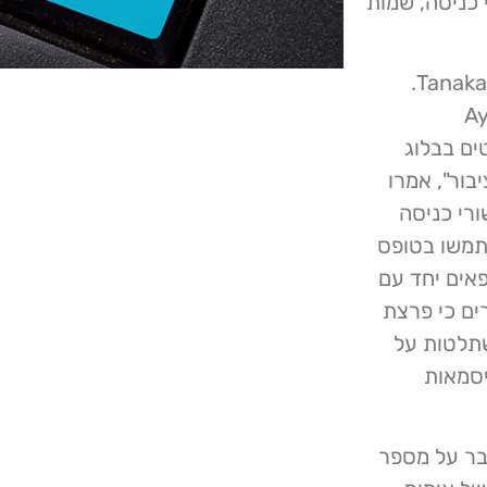
 כניסה, שמות
פרצת הנתונים בוצעה על ידי קבוצת פשיעת סייבר בשם Tanaka.
 האינטרנט של Ayush
סטים בבלוג
בור", אמרו
ווח, פרצת הנתונים חשפה כ- 500 אישורי כניסה
של 737 אנשים שהשתמשו בטופס
רופאים יחד עם
ים כי פרצת
שתלטות על
Bru המנצלות סיסמאות
בר על מספר