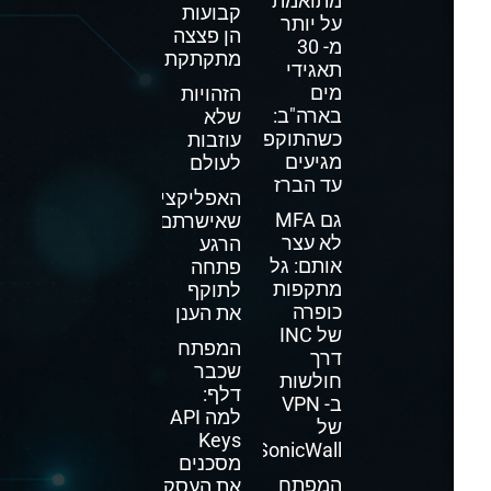
מתואמת
קבועות
על יותר
הן פצצה
מ- 30
מתקתקת
תאגידי
מים
הזהויות
בארה"ב:
שלא
כשהתוקפים
עוזבות
מגיעים
לעולם
עד הברז
האפליקציה
גם MFA
שאישרתם
לא עצר
הרגע
אותם: גל
פתחה
מתקפות
לתוקף
כופרה
את הענן
של INC
המפתח
דרך
שכבר
חולשות
דלף:
ב- VPN
למה API
של
Keys
SonicWall
מסכנים
המפתח
את העסק