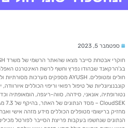
ספטמבר 5, 2023
חוקרי אבטחת סי
בג'הרקאנד שבהודו נפרץ וחשף לרשת האינטרנט האפלה
חולים ומטופלים. AYUSH מספקים מערכות מסורתיות ו
קונבנציונליות של טיפול רפואי וריפוי הכוללים איורוודה, יו
נטורופתיה, אונאני, סידהה, סווה-ריגפה, הומאופתיה וכדו
CloudSEK – מס
מחזיק ברישומי מטופלים הכוללים מידע מזהה אישי ואבחונ
הנתונים שנחשפו בעקבות פריצת הסייבר לפורטל מכילים