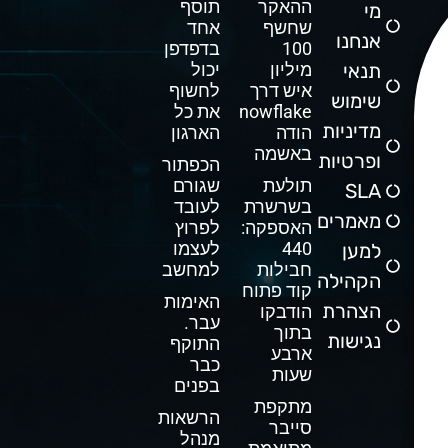
ההאקר
תוסף
מי
שחשף
אחד
אנחנו
100
בדפדפן
תנאי
מיליון
יכול
איש דרך
לחשוף
שימוש
Snowflake
את כל
מדיניות
הודה
הארגון
באשמה
ופרטיות
הכפתור
תולעת
שגורם
SLA
בשרשרת
לעובד
מאמרים
האספקה:
לפרוץ
440
לעצמו
למען
חבילות
למחשב
הקהילה
קוד פתוח
האימות
הצהרת
הודבקו
עבר.
בתוך
נגישות
התוקף
ארבע
כבר
שעות
בפנים
מתקפת
הרשאות
סייבר
מנהל