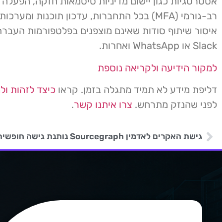
אסטרטגיות כגון יישום מדיניות סיסמאות חזקה, הפעלה 
רב-גורמי (MFA) בכל התחברות, עדכון תוכנות ומערכ
איסור שיתוף סודות שאינם מוצפנים בפלטפורמות העברת
Slack או WhatsApp ואחרות.
למקור הידיעה ולקריאה נוספת
דליפת מידע לא תמיד מתגלה בזמן. קראו
כיצד לזהות ול
לפני שהנזק מתרחש.
צרו איתנו קשר
.
גישת האקרים לאדמין Sourcegraph נותנת גישה חופשית להמונים