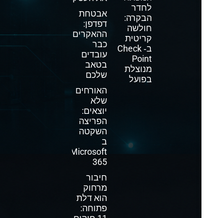
לחדר
אבטחת
הבקרה:
דפדפן:
חולשה
ההאקרים
קריטית
כבר
ב‑ Check
עובדים
Point
בטאב
מנוצלת
שלכם
בפועל
האורחים
שלא
יוצאים:
הפריצה
השקטה
ב
Microsoft
365
חיבור
מרחוק
הוא דלת
פתוחה: