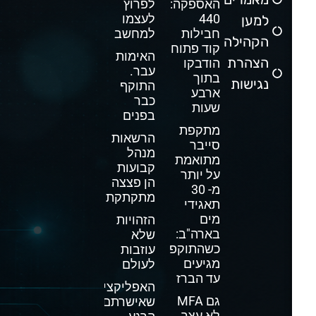
האספקה:
לפרוץ
440
לעצמו
למען
חבילות
למחשב
הקהילה
קוד פתוח
האימות
הצהרת
הודבקו
עבר.
בתוך
נגישות
התוקף
ארבע
כבר
שעות
בפנים
מתקפת
הרשאות
סייבר
מנהל
מתואמת
קבועות
על יותר
הן פצצה
מ- 30
מתקתקת
תאגידי
מים
הזהויות
בארה"ב:
שלא
כשהתוקפים
עוזבות
מגיעים
לעולם
עד הברז
האפליקציה
גם MFA
שאישרתם
לא עצר