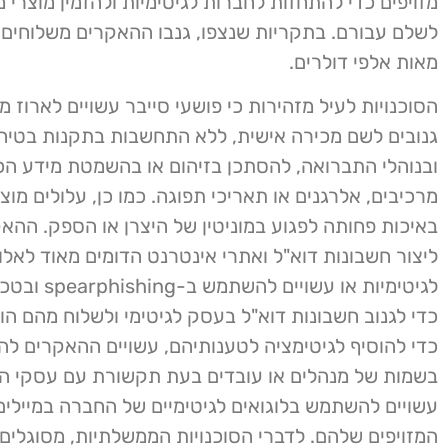
מזויפים כדי להתחזות לחברות לגיטימיות ולהזמין מוצרי מז
לשלם עבורם. בתקריות שנצפו, גנבו ההאקרים משלוחים 
מאות אלפי דולרים.
הסוכנויות לעיל מזהירות כי פושעי סייבר עשויים לארוז 
גנובים לשם מכירה אישית, ללא התחשבות בתקנות בטיחו
ובנוהלי התברואה, להסתכן בזיהום או בהשמטת מידע הכ
מרכיבים, אלרגנים או תאריכי תפוגה. כמו כן, עלולים מוצר
באיכות פחותה לפגוע במוניטין של היצרן או הספק. ההא
ליצור חשבונות דוא"ל ואתרי אינטרנט הדומים מאוד לאלו
לגיטימיות או עשויי
כדי לגנוב חשבונות דוא"ל בעסק לגיטימי ולשלוח מהם הו
כדי להוסיף לגיטימציה לטענותיהם, עשויים ההאקרים 
בשמות של מנהלים או עובדים בעת תקשורת עם עסקי הקו
עשויים להשתמש בלוגואים לגיטימיים של החברה במיילי
המזויפים שלהם. לדברי הסוכנויות הממשלתיות, מסוגלים