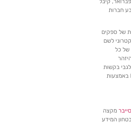
ם. בפברואר, קיבל
 בשווי של כמעט 600,000$ מארבע חברות
ת של ספקים
קטרוני לשם
 של כל
יזהר
לגבי בקשות
חשודות וכן, ללמד את העובדים כיצד לזהות הונאות BEC באמצעות
ייבר
מקצה
טחון המידע