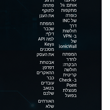
הרגע
אותם: גל
פתחה
מתקפות
לתוקף
כופרה
את הענן
של INC
המפתח
דרך
שכבר
חולשות
דלף:
ב- VPN
למה API
של
Keys
SonicWall
מסכנים
המפתח
את העסק
לחדר
אבטחת
הבקרה:
דפדפן:
חולשה
ההאקרים
קריטית
כבר
ב‑ Check
עובדים
Point
בטאב
מנוצלת
שלכם
בפועל
האורחים
שלא