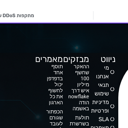
מתקפות DDoS על שרתי המשחק Minecraft
ניווט
מבזקים
מאמרים
ההאקר
תוסף
מי
שחשף
אחד
אנחנו
100
בדפדפן
תנאי
מיליון
יכול
איש דרך
לחשוף
שימוש
Snowflake
את כל
מדיניות
הודה
הארגון
באשמה
ופרטיות
הכפתור
תולעת
שגורם
SLA
בשרשרת
לעובד
מאמרים