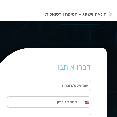
הונאת וישינג – חטיפה וירטואלית
דברו איתנו
ש
ם
מ
ט
ל
United States +1
ל
א
פ
מ