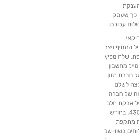
הענקת
ת כך שעסק
לום עבורם.
יקאי
 המזויף ויצר
ת, שלח מפיץ
ייל מחשבון
 חברת מזון
לצה לשלם
הות של חברה
של אבקת חלב
ומרכיבים אחרים וגרמו להפסדים של למעלה מ- 430,000$. בחודש
חת מתקפת
וחים בשווי של