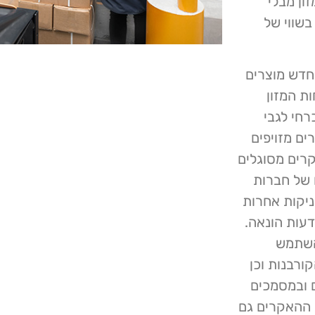
ון מבלי
בשווי של
מחדש מוצרים
ת המזון
רחי לגבי
ים מזויפים
קרים מסוגלים
 של חברות
ם להשתמש ב-spearphishing ובטכניקות אחרות
דעות הונאה.
להשתמש
רבנות וכן
ם ובמסמכים
 ההאקרים גם